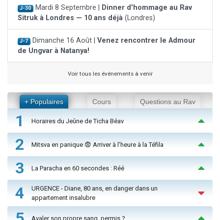
Mardi 8 Septembre |
Dinner d'hommage au Rav
J-30
Sitruk à Londres — 10 ans déjà
(Londres)
Dimanche 16 Août |
Venez rencontrer le Admour
J-7
de Ungvar à Natanya!
Voir tous les événements à venir
+ Populaires
Cours
Questions au Rav
1
Horaires du Jeûne de Ticha Béav
2
Mitsva en panique 😨 Arriver à l'heure à la Téfila
3
La Paracha en 60 secondes : Réé
4
URGENCE - Diane, 80 ans, en danger dans un
appartement insalubre
5
Avaler son propre sang, permis ?