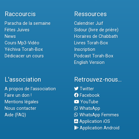
Raccourcis
Ressources
Paracha de la semaine
Calendrier Juif
Fêtes Juives
Sidour (livre de prière)
News
Horaires de Chabbath
Cours Mp3-Vidéo
Livres Torah-Box
Yéchiva Torah-Box
Inscription
Dédicacer un cours
Podcast Torah-Box
English Version
L'association
Retrouvez-nous...
A propos de l'association
Twitter
Faire un don !
Facebook
Mentions légales
YouTube
Nous contacter
WhatsApp
Aide (FAQ)
WhatsApp Femmes
Application iOS
Application Android