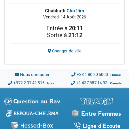
Chabbath
Choftim
Vendredi 14 Août 2026
Entrée à
20:11
Sortie à
21:12
Changer de ville
Nous contacter
+33.1.80.20.5000
France
+972.2.37.41.515
+1.437.887.14.93
Israël
Canada