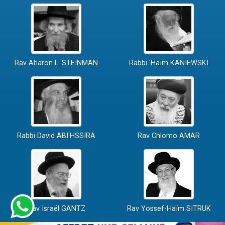
Rav Aharon L. STEINMAN
Rabbi 'Haïm KANIEWSKI
Rabbi David ABI'HSSIRA
Rav Chlomo AMAR
Rav Israël GANTZ
Rav Yossef-Haïm SITRUK