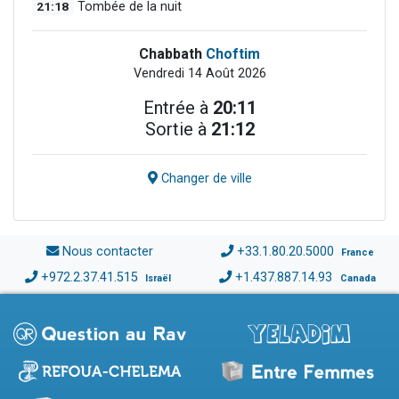
21:18
Tombée de la nuit
Chabbath
Choftim
Vendredi 14 Août 2026
Entrée à
20:11
Sortie à
21:12
Changer de ville
Nous contacter
+33.1.80.20.5000
France
+972.2.37.41.515
+1.437.887.14.93
Israël
Canada