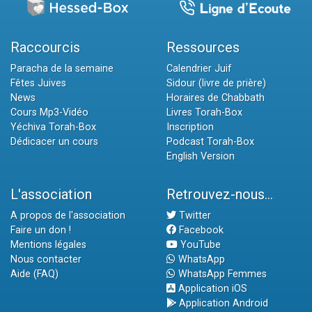
Raccourcis
Ressources
Paracha de la semaine
Calendrier Juif
Fêtes Juives
Sidour (livre de prière)
News
Horaires de Chabbath
Cours Mp3-Vidéo
Livres Torah-Box
Yéchiva Torah-Box
Inscription
Dédicacer un cours
Podcast Torah-Box
English Version
L'association
Retrouvez-nous...
A propos de l'association
Twitter
Faire un don !
Facebook
Mentions légales
YouTube
Nous contacter
WhatsApp
Aide (FAQ)
WhatsApp Femmes
Application iOS
Application Android