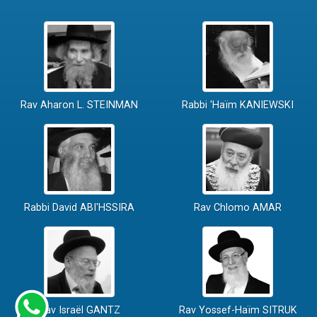
Rav Aharon L. STEINMAN
Rabbi 'Haïm KANIEWSKI
Rabbi David ABI'HSSIRA
Rav Chlomo AMAR
Rav Israël GANTZ
Rav Yossef-Haïm SITRUK