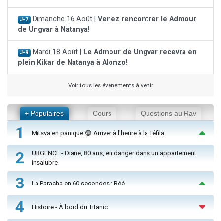
Dimanche 16 Août |
Venez rencontrer le Admour
J-7
de Ungvar à Natanya!
Mardi 18 Août |
Le Admour de Ungvar recevra en
J-9
plein Kikar de Natanya à Alonzo!
Voir tous les événements à venir
+ Populaires
Cours
Questions au Rav
1
Mitsva en panique 😨 Arriver à l'heure à la Téfila
2
URGENCE - Diane, 80 ans, en danger dans un appartement
insalubre
3
La Paracha en 60 secondes : Réé
4
Histoire - À bord du Titanic