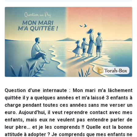
17 personnes viennent de demander une bénédiction
4 personnes viennent de nous rejoindre sur WhatsApp
Il reste 49 places pour étudier en groupe sur Zoom
Eva vient de donner son Maasser
Eli vient de donner son Maasser
Question d'une internaute : Mon mari m'a lâchement
quittée il y a quelques années et m'a laissé 3 enfants à
charge pendant toutes ces années sans me verser un
euro.
Aujourd'hui, il veut reprendre contact avec mes
enfants, mais eux ne veulent pas entendre parler de
leur père... et je les comprends !!
Quelle est la bonne
attitude à adopter ? Je comprends que mes enfants ne