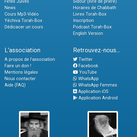
Fêtes Juives
Sidour (livre de prière)
News
Horaires de Chabbath
Cours Mp3-Vidéo
Livres Torah-Box
Yéchiva Torah-Box
Inscription
Dédicacer un cours
Podcast Torah-Box
English Version
L'association
Retrouvez-nous...
A propos de l'association
Twitter
Faire un don !
Facebook
Mentions légales
YouTube
Nous contacter
WhatsApp
Aide (FAQ)
WhatsApp Femmes
Application iOS
Application Android