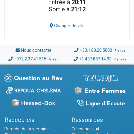
Entrée à
20:11
Sortie à
21:12
Changer de ville
Nous contacter
+33.1.80.20.5000
France
+972.2.37.41.515
+1.437.887.14.93
Israël
Canada
Raccourcis
Ressources
Paracha de la semaine
Calendrier Juif