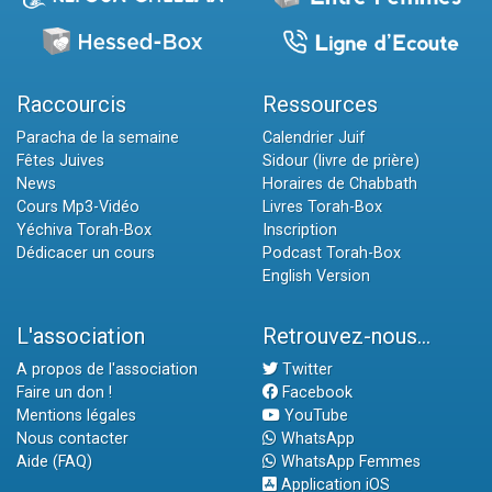
Raccourcis
Ressources
Paracha de la semaine
Calendrier Juif
Fêtes Juives
Sidour (livre de prière)
News
Horaires de Chabbath
Cours Mp3-Vidéo
Livres Torah-Box
Yéchiva Torah-Box
Inscription
Dédicacer un cours
Podcast Torah-Box
English Version
L'association
Retrouvez-nous...
A propos de l'association
Twitter
Faire un don !
Facebook
Mentions légales
YouTube
Nous contacter
WhatsApp
Aide (FAQ)
WhatsApp Femmes
Application iOS