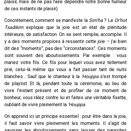
plaisir, mais de ne pas faire dépendre notre bonne humeur
de ces instants de plaisir).
Concrètement, comment se manifeste la
Sim’ha
? Le
Or’hot
Tsadikim
explique que la joie est un état de plénitude
intérieure, de satisfaction. On se sent remplie, accomplie. Il
y a des moments propices à ressentir cette joie – j’ai bien
dit des “moments”, pas des “circonstances”. Ces moments
sont souvent des aboutissements. Par exemple : vous
mariez votre fils. Ce fils pour lequel vous avez tellement
prié, celui-là même qui vous a fait passer tant de nuits
blanches… Sauf que le chanteur à la
‘Houppa
s’est trompé
de playlist. Et là, pendant toute la cérémonie, au lieu de
vivre l’instant présent et de profiter de ce moment de
bonheur, vous râlez contre lui et faites une véritable fixette,
oubliant de vivre pleinement la
‘Houppa
.
On apprend ici un principe essentiel : pour être dans la joie,
il faut savoir vivre pleinement les moments. Il s’agit de
savourer les aboutissements sans laisser des parasites