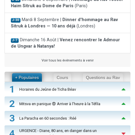
Haim Sitruk au Dome de Paris
(Paris)
Mardi 8 Septembre |
Dinner d'hommage au Rav
J-30
Sitruk à Londres — 10 ans déjà
(Londres)
Dimanche 16 Août |
Venez rencontrer le Admour
J-7
de Ungvar à Natanya!
Voir tous les événements à venir
+ Populaires
Cours
Questions au Rav
1
Horaires du Jeûne de Ticha Béav
2
Mitsva en panique 😨 Arriver à l'heure à la Téfila
3
La Paracha en 60 secondes : Réé
4
URGENCE - Diane, 80 ans, en danger dans un