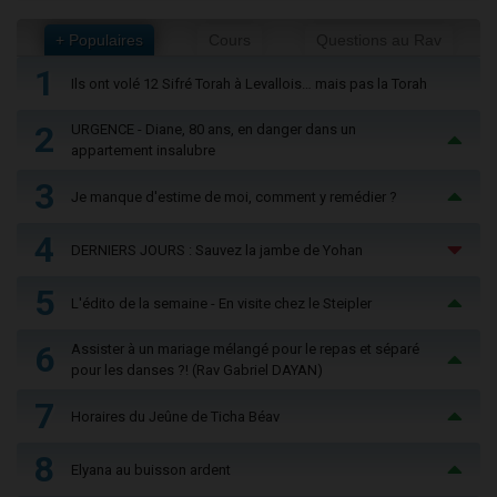
+ Populaires
Cours
Questions au Rav
1
Ils ont volé 12 Sifré Torah à Levallois… mais pas la Torah
2
URGENCE - Diane, 80 ans, en danger dans un
appartement insalubre
3
Je manque d'estime de moi, comment y remédier ?
4
DERNIERS JOURS : Sauvez la jambe de Yohan
5
L'édito de la semaine - En visite chez le Steipler
6
Assister à un mariage mélangé pour le repas et séparé
pour les danses ?! (Rav Gabriel DAYAN)
7
Horaires du Jeûne de Ticha Béav
8
Elyana au buisson ardent