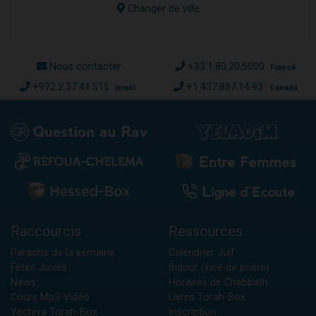
Changer de ville
Nous contacter
+33.1.80.20.5000
France
+972.2.37.41.515
+1.437.887.14.93
Israël
Canada
Raccourcis
Ressources
Paracha de la semaine
Calendrier Juif
Fêtes Juives
Sidour (livre de prière)
News
Horaires de Chabbath
Cours Mp3-Vidéo
Livres Torah-Box
Yéchiva Torah-Box
Inscription