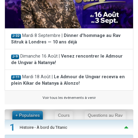
Mardi 8 Septembre |
Dinner d'hommage au Rav
J-32
Sitruk à Londres — 10 ans déjà
Dimanche 16 Août |
Venez rencontrer le Admour
J-9
de Ungvar à Natanya!
Mardi 18 Août |
Le Admour de Ungvar recevra en
J-11
plein Kikar de Natanya à Alonzo!
Voir tous les événements à venir
+ Populaires
Cours
Questions au Rav
1
Histoire - À bord du Titanic