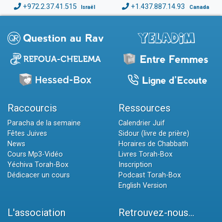
+972.2.37.41.515
+1.437.887.14.93
Israël
Canada
Raccourcis
Ressources
Paracha de la semaine
Calendrier Juif
Fêtes Juives
Sidour (livre de prière)
News
Horaires de Chabbath
Cours Mp3-Vidéo
Livres Torah-Box
Yéchiva Torah-Box
Inscription
Dédicacer un cours
Podcast Torah-Box
English Version
L'association
Retrouvez-nous...