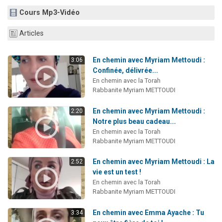
3 personnes viennent de nous rejoindre sur WhatsApp
Cours Mp3-Vidéo
2 nouvelles musiques dans Torah-Box Music
Articles
8 personnes viennent de faire un don pour Tsédaka : pauvres d'Israel
Nouvelle émission radio : Visions de grandeur n°104 : Le Chabbath et le Birkat Hamazone à travers le temps
En chemin avec Myriam Mettoudi :
3:06
4 personnes viennent de nous rejoindre sur WhatsApp
Confinée, délivrée...
En chemin avec la Torah
Rabbanite Myriam METTOUDI
En chemin avec Myriam Mettoudi :
2:20
Notre plus beau cadeau...
En chemin avec la Torah
Rabbanite Myriam METTOUDI
En chemin avec Myriam Mettoudi : La
2:52
vie est un test !
En chemin avec la Torah
Rabbanite Myriam METTOUDI
En chemin avec Emma Ayache : Tu
3:34