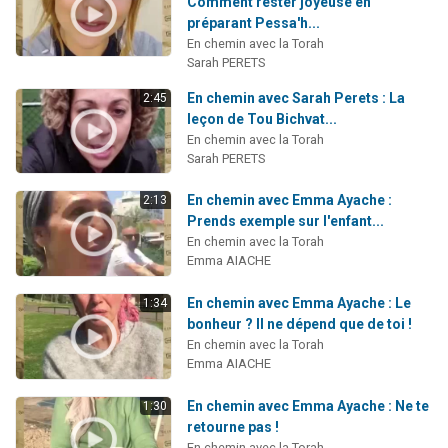
Comment rester joyeuse en
préparant Pessa'h...
En chemin avec la Torah
Sarah PERETS
En chemin avec Sarah Perets : La
2:45
leçon de Tou Bichvat...
En chemin avec la Torah
Sarah PERETS
En chemin avec Emma Ayache :
2:13
Prends exemple sur l'enfant...
En chemin avec la Torah
Emma AIACHE
En chemin avec Emma Ayache : Le
1:34
bonheur ? Il ne dépend que de toi !
En chemin avec la Torah
Emma AIACHE
En chemin avec Emma Ayache : Ne te
1:30
retourne pas !
En chemin avec la Torah