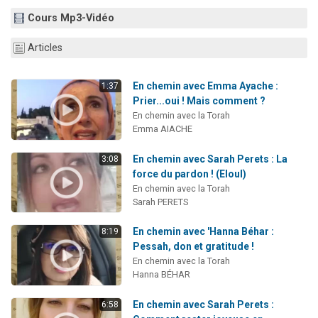
Il reste 49 places pour étudier en groupe sur Zoom
Cours Mp3-Vidéo
Eva vient de donner son Maasser
Articles
4 personnes viennent de nous rejoindre sur WhatsApp
3 personnes viennent de nous rejoindre sur WhatsApp
En chemin avec Emma Ayache :
1:37
3 personnes viennent de faire un don pour Événements Torah-Box
Prier...oui ! Mais comment ?
En chemin avec la Torah
Emma AIACHE
En chemin avec Sarah Perets : La
3:08
force du pardon ! (Eloul)
En chemin avec la Torah
Sarah PERETS
En chemin avec 'Hanna Béhar :
8:19
Pessah, don et gratitude !
En chemin avec la Torah
Hanna BÉHAR
En chemin avec Sarah Perets :
6:58