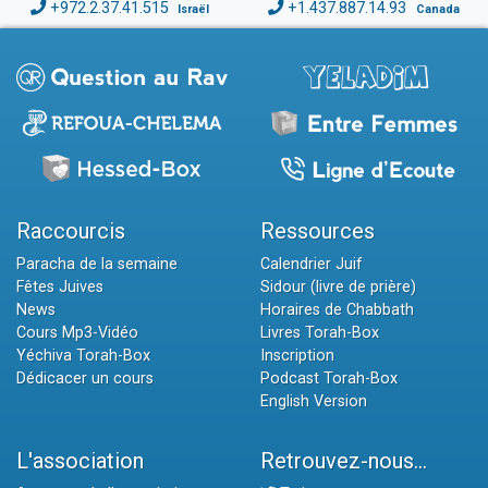
+972.2.37.41.515
+1.437.887.14.93
Israël
Canada
Raccourcis
Ressources
Paracha de la semaine
Calendrier Juif
Fêtes Juives
Sidour (livre de prière)
News
Horaires de Chabbath
Cours Mp3-Vidéo
Livres Torah-Box
Yéchiva Torah-Box
Inscription
Dédicacer un cours
Podcast Torah-Box
English Version
L'association
Retrouvez-nous...