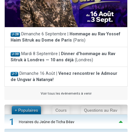
Dimanche 6 Septembre |
Hommage au Rav Yossef
J-28
Haim Sitruk au Dome de Paris
(Paris)
Mardi 8 Septembre |
Dinner d'hommage au Rav
J-30
Sitruk à Londres — 10 ans déjà
(Londres)
Dimanche 16 Août |
Venez rencontrer le Admour
J-7
de Ungvar à Natanya!
Voir tous les événements à venir
+ Populaires
Cours
Questions au Rav
1
Horaires du Jeûne de Ticha Béav