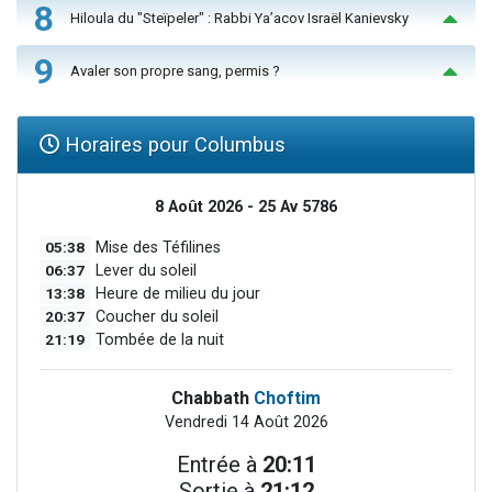
8
Hiloula du "Steïpeler" : Rabbi Ya’acov Israël Kanievsky
9
Avaler son propre sang, permis ?
Horaires pour Columbus
8 Août 2026 - 25 Av 5786
05:38
Mise des Téfilines
06:37
Lever du soleil
13:38
Heure de milieu du jour
20:37
Coucher du soleil
21:19
Tombée de la nuit
Chabbath
Choftim
Vendredi 14 Août 2026
Entrée à
20:11
Sortie à
21:12