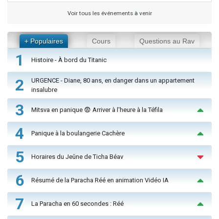
Voir tous les événements à venir
+ Populaires
Cours
Questions au Rav
1
Histoire - À bord du Titanic
2
URGENCE - Diane, 80 ans, en danger dans un appartement
insalubre
3
Mitsva en panique 😨 Arriver à l'heure à la Téfila
4
Panique à la boulangerie Cachère
5
Horaires du Jeûne de Ticha Béav
6
Résumé de la Paracha Réé en animation Vidéo IA
7
La Paracha en 60 secondes : Réé