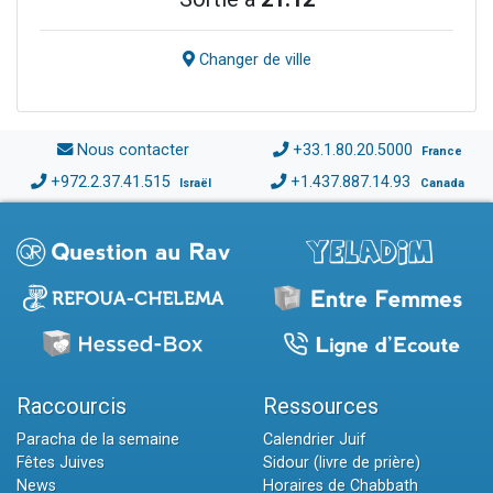
Changer de ville
Nous contacter
+33.1.80.20.5000
France
+972.2.37.41.515
+1.437.887.14.93
Israël
Canada
Raccourcis
Ressources
Paracha de la semaine
Calendrier Juif
Fêtes Juives
Sidour (livre de prière)
News
Horaires de Chabbath