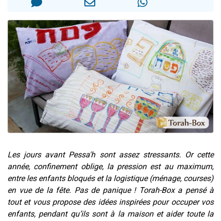
13 personnes viennent de demander une bénédiction
30 personnes viennent de faire un don pour Sauvez la jambe de Yohan
Il reste 49 places pour étudier en groupe sur Zoom
12 nouvelles musiques dans Torah-Box Music
29 personnes viennent de demander une bénédiction
Les jours avant Pessa'h sont assez stressants. Or cette
année, confinement oblige, la pression est au maximum,
entre les enfants bloqués et la logistique (ménage, courses)
en vue de la fête. Pas de panique ! Torah-Box a pensé à
tout et vous propose des idées inspirées pour occuper vos
enfants, pendant qu’ils sont à la maison et aider toute la