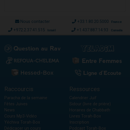
Nous contacter
+33.1.80.20.5000
France
+972.2.37.41.515
+1.437.887.14.93
Israël
Canada
Raccourcis
Ressources
Paracha de la semaine
Calendrier Juif
Fêtes Juives
Sidour (livre de prière)
News
Horaires de Chabbath
Cours Mp3-Vidéo
Livres Torah-Box
Yéchiva Torah-Box
Inscription
Dédicacer un cours
Podcast Torah-Box