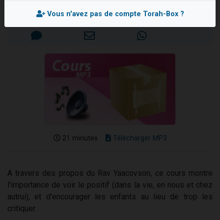
61 personnes viennent de demander une bénédiction
Mis en ligne le Lundi 2 Décembre 2024
Vous n'avez pas de compte Torah-Box ?
Il reste 49 places pour étudier en groupe sur Zoom
Ariel vient de donner son Maasser
Nathaniel vient de donner son Maasser
4 personnes viennent de nous rejoindre sur WhatsApp
21 minutes
Télécharger MP3
A travers des propos du Rav Yaacovson, ce cours montre
l'importance de voir le positif (dans la vie, en nous et chez
autrui), et d'encourager les enfants au lieu de trop les
critiquer.