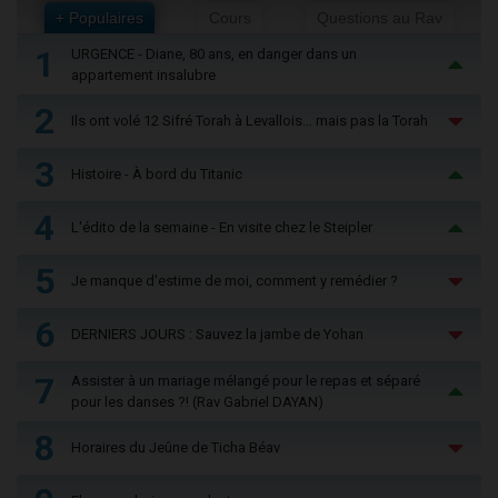
+ Populaires
Cours
Questions au Rav
1
URGENCE - Diane, 80 ans, en danger dans un
appartement insalubre
2
Ils ont volé 12 Sifré Torah à Levallois… mais pas la Torah
3
Histoire - À bord du Titanic
4
L'édito de la semaine - En visite chez le Steipler
5
Je manque d'estime de moi, comment y remédier ?
6
DERNIERS JOURS : Sauvez la jambe de Yohan
7
Assister à un mariage mélangé pour le repas et séparé
pour les danses ?! (Rav Gabriel DAYAN)
8
Horaires du Jeûne de Ticha Béav