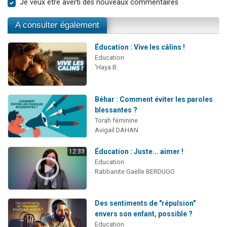
Je veux être averti des nouveaux commentaires
A consulter également
Éducation : Vive les câlins !
Education
'Haya B.
Béhar : Comment éviter les paroles
blessantes ?
Torah féminine
Avigail DAHAN
Éducation : Juste... aimer !
12:33
Education
Rabbanite Gaëlle BERDUGO
Des sentiments de "répulsion"
envers son enfant, possible ?
Education