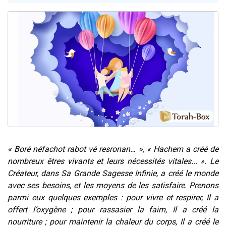
13 personnes viennent de demander une bénédiction
30 personnes viennent de faire un don pour Sauvez la jambe de Yohan
Il reste 49 places pour étudier en groupe sur Zoom
12 nouvelles musiques dans Torah-Box Music
29 personnes viennent de demander une bénédiction
« Boré néfachot rabot vé resronan… », « Hachem a créé de
nombreux êtres vivants et leurs nécessités vitales... ». Le
Créateur, dans Sa Grande Sagesse Infinie, a créé le monde
avec ses besoins, et les moyens de les satisfaire. Prenons
parmi eux quelques exemples : pour vivre et respirer, Il a
offert l’oxygène ; pour rassasier la faim, Il a créé la
nourriture ; pour maintenir la chaleur du corps, Il a créé le