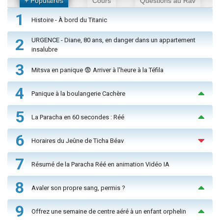
+ Populaires
Cours
Questions au Rav
1
Histoire - À bord du Titanic
2
URGENCE - Diane, 80 ans, en danger dans un appartement
insalubre
3
Mitsva en panique 😨 Arriver à l'heure à la Téfila
4
Panique à la boulangerie Cachère
5
La Paracha en 60 secondes : Réé
6
Horaires du Jeûne de Ticha Béav
7
Résumé de la Paracha Réé en animation Vidéo IA
8
Avaler son propre sang, permis ?
9
Offrez une semaine de centre aéré à un enfant orphelin