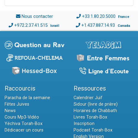
Nous contacter
+33.1.80.20.5000
France
+972.2.37.41.515
+1.437.887.14.93
Israël
Canada
Raccourcis
Ressources
Paracha de la semaine
Calendrier Juif
Fêtes Juives
Sidour (livre de prière)
News
Horaires de Chabbath
Cours Mp3-Vidéo
Livres Torah-Box
Yéchiva Torah-Box
Inscription
Dédicacer un cours
Podcast Torah-Box
English Version