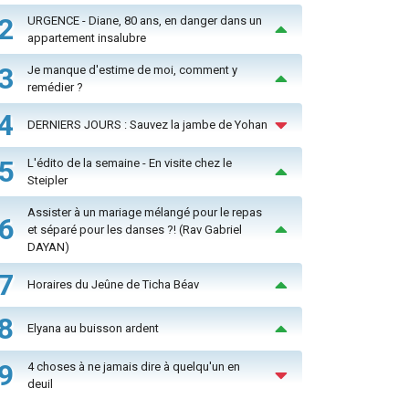
2
URGENCE - Diane, 80 ans, en danger dans un
appartement insalubre
3
Je manque d'estime de moi, comment y
remédier ?
4
DERNIERS JOURS : Sauvez la jambe de Yohan
5
L'édito de la semaine - En visite chez le
Steipler
Assister à un mariage mélangé pour le repas
6
et séparé pour les danses ?! (Rav Gabriel
DAYAN)
7
Horaires du Jeûne de Ticha Béav
8
Elyana au buisson ardent
9
4 choses à ne jamais dire à quelqu'un en
deuil