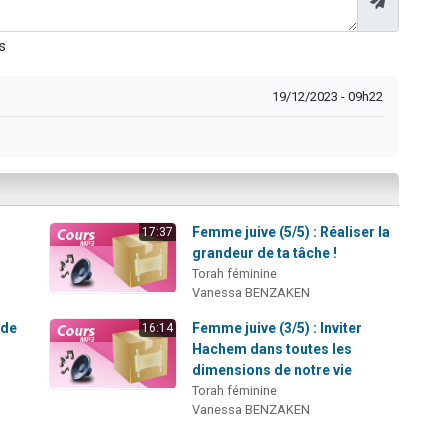
s
19/12/2023 - 09h22
n
Femme juive (5/5) : Réaliser la
17:37
grandeur de ta tâche !
Torah féminine
Vanessa BENZAKEN
 de
Femme juive (3/5) : Inviter
16:14
Hachem dans toutes les
dimensions de notre vie
Torah féminine
Vanessa BENZAKEN
n