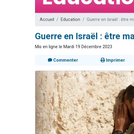
Dovan vient 
2 personnes 
Accueil
Education
Guerre en Israël : être m
2 personnes 
Malgorzata v
Guerre en Israël : être m
3 personnes 
Mis en ligne le Mardi 19 Décembre 2023
Commenter
Imprimer