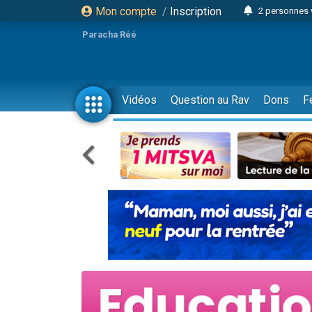
Mon compte
/
Inscription
2 personnes 
3 personnes 
Paracha Réé
2 nouvel
8 personn
4 personn
Vidéos
Question au Rav
Dons
F
Nouvelle émis
61 personnes
39 perso
Il reste 
Ariel vient 
Nathaniel vi
6 personn
2 personn
10 personnes
Il reste 