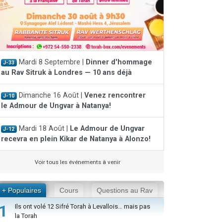
Mardi 8 Septembre |
Dinner d'hommage
J-33
au Rav Sitruk à Londres — 10 ans déjà
Dimanche 16 Août |
Venez rencontrer
J-10
le Admour de Ungvar à Natanya!
Mardi 18 Août |
Le Admour de Ungvar
J-12
recevra en plein Kikar de Natanya à Alonzo!
Voir tous les événements à venir
+ Populaires
Cours
Questions au Rav
1
Ils ont volé 12 Sifré Torah à Levallois… mais pas
la Torah