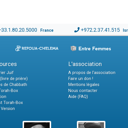
+33.1.80.20.5000
+972.2.37.41.515
France
Is
ources
L'association
ier Juif
A propos de l'association
(livre de prière)
Faire un don !
es de Chabbath
Mentions légales
 Torah-Box
Nous contacter
tion
Aide (FAQ)
t Torah-Box
 Version