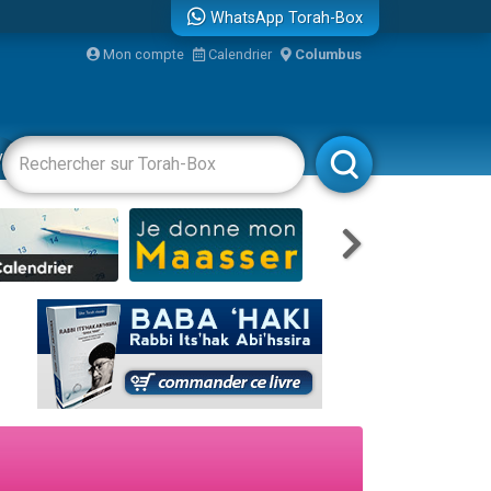
WhatsApp Torah-Box
Mon compte
Calendrier
Columbus
re
vertissements
Livres
Rabbanim
travers le temps
 leur maman
...