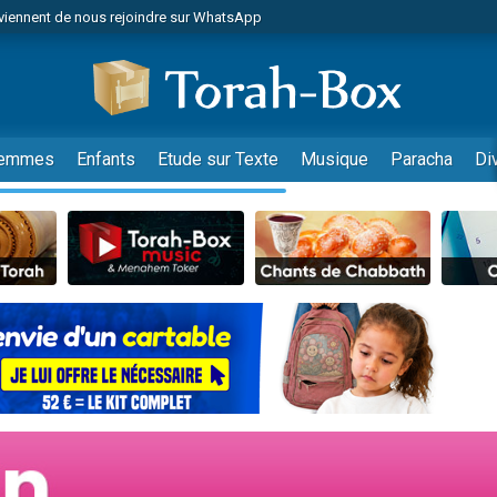
viennent de nous rejoindre sur WhatsApp
viennent de nous rejoindre sur WhatsApp
les musiques dans Torah-Box Music
es viennent de faire un don pour Tsédaka : pauvres d'Israel
es viennent de faire un don pour Diane, 80 ans, dans un appartement insalub
emmes
Enfants
Etude sur Texte
Musique
Paracha
Di
sion radio : Visions de grandeur n°104 : Le Chabbath et le Birkat Hamazone à 
 viennent de demander une bénédiction
nnes viennent de faire un don pour Sauvez la jambe de Yohan
49 places pour étudier en groupe sur Zoom
de donner son Maasser
ent de donner son Maasser
es viennent de faire un don pour 5 enfants déjà orphelins risquent de perdre
es viennent de faire un don pour Reloger Rivka, 6 enfants, victime de violences
 viennent de demander une bénédiction
49 places pour étudier en groupe sur Zoom