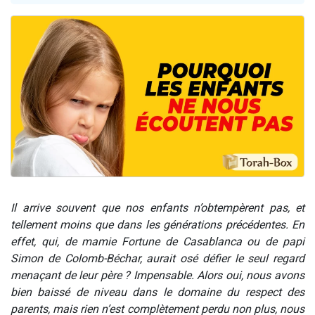
61 personnes viennent de demander une bénédiction
Il reste 49 places pour étudier en groupe sur Zoom
Ariel vient de donner son Maasser
Nathaniel vient de donner son Maasser
4 personnes viennent de nous rejoindre sur WhatsApp
Il arrive souvent que nos enfants n’obtempèrent pas, et
tellement moins que dans les générations précédentes. En
effet, qui, de mamie Fortune de Casablanca ou de papi
Simon de Colomb-Béchar, aurait osé défier le seul regard
menaçant de leur père ? Impensable.
Alors oui, nous avons
bien baissé de niveau dans le domaine du respect des
parents, mais rien n’est complètement perdu non plus, nous