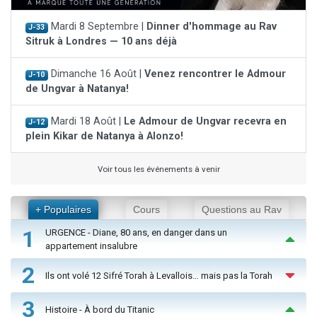
Mardi 8 Septembre |
Dinner d'hommage au Rav
J-33
Sitruk à Londres — 10 ans déjà
Dimanche 16 Août |
Venez rencontrer le Admour
J-10
de Ungvar à Natanya!
Mardi 18 Août |
Le Admour de Ungvar recevra en
J-12
plein Kikar de Natanya à Alonzo!
Voir tous les événements à venir
+ Populaires
Cours
Questions au Rav
1
URGENCE - Diane, 80 ans, en danger dans un
appartement insalubre
2
Ils ont volé 12 Sifré Torah à Levallois… mais pas la Torah
3
Histoire - À bord du Titanic