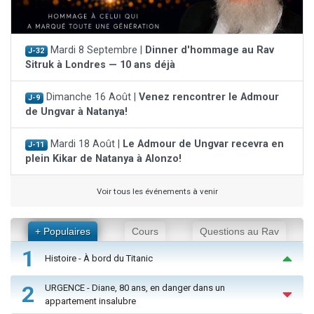
Mardi 8 Septembre |
Dinner d'hommage au Rav
J-32
Sitruk à Londres — 10 ans déjà
Dimanche 16 Août |
Venez rencontrer le Admour
J-9
de Ungvar à Natanya!
Mardi 18 Août |
Le Admour de Ungvar recevra en
J-11
plein Kikar de Natanya à Alonzo!
Voir tous les événements à venir
+ Populaires
Cours
Questions au Rav
1
Histoire - À bord du Titanic
2
URGENCE - Diane, 80 ans, en danger dans un
appartement insalubre