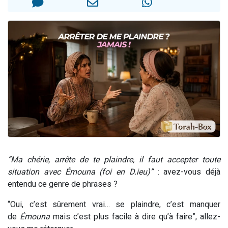
Il reste 49 places pour étudier en groupe sur Zoom
3 personnes viennent de nous rejoindre sur WhatsApp
2 personnes viennent de nous rejoindre sur WhatsApp
2 nouvelles musiques dans Torah-Box Music
6 personnes viennent de nous rejoindre sur WhatsApp
“Ma chérie, arrête de te plaindre, il faut accepter toute
situation avec Émouna (foi en D.ieu)”
: avez-vous déjà
entendu ce genre de phrases ?
“Oui, c’est sûrement vrai… se plaindre, c’est manquer
de
Émouna
mais c’est plus facile à dire qu’à faire”, allez-