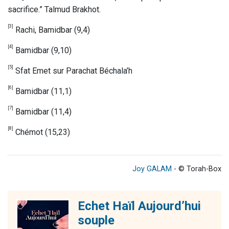
sacrifice.” Talmud Brakhot.
[3]
Rachi, Bamidbar (9,4)
[4]
Bamidbar (9,10)
[5]
Sfat Emet sur Parachat Béchala’h
[6]
Bamidbar (11,1)
[7]
Bamidbar (11,4)
[8]
Chémot (15,23)
Joy GALAM
- © Torah-Box
Echet Haïl Aujourd’hui
souple