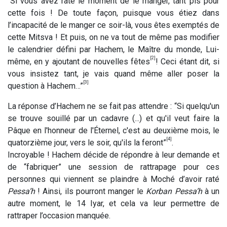
“Si vous avez raté le moment de le manger, tant pis pour
cette fois ! De toute façon, puisque vous étiez dans
l’incapacité de le manger ce soir-là, vous êtes exemptés de
cette Mitsva ! Et puis, on ne va tout de même pas modifier
le calendrier défini par Hachem, le Maître du monde, Lui-
[2]
même, en y ajoutant de nouvelles fêtes
! Ceci étant dit, si
vous insistez tant, je vais quand même aller poser la
[3]
question à Hachem…”
La réponse d’Hachem ne se fait pas attendre : “Si quelqu'un
se trouve souillé par un cadavre (...) et qu'il veut faire la
Pâque en l'honneur de l'Éternel, c'est au deuxième mois, le
[4]
quatorzième jour, vers le soir, qu'ils la feront”
.
Incroyable ! Hachem décide de répondre à leur demande et
de “fabriquer” une session de rattrapage pour ces
personnes qui viennent se plaindre à Moché d’avoir raté
Pessa’h
! Ainsi, ils pourront manger le
Korban Pessa’h
à un
autre moment, le 14 Iyar, et cela va leur permettre de
rattraper l’occasion manquée.