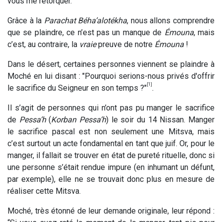
vous me rétorquer.
Grâce à la
Parachat Béha’alotékha
, nous allons comprendre
que se plaindre, ce n’est pas un manque de
Émouna
, mais
c’est, au contraire, la
vraie
preuve de notre
Émouna
!
Dans le désert, certaines personnes viennent se plaindre à
Moché en lui disant : "Pourquoi serions-nous privés d'offrir
[1]
le sacrifice du Seigneur en son temps ?"
.
Il s’agit de personnes qui n’ont pas pu manger le sacrifice
de
Pessa’h
(
Korban Pessa’h
) le soir du 14 Nissan. Manger
le sacrifice pascal est non seulement une Mitsva, mais
c’est surtout un acte fondamental en tant que juif. Or, pour le
manger, il fallait se trouver en état de pureté rituelle, donc si
une personne s’était rendue impure (en inhumant un défunt,
par exemple), elle ne se trouvait donc plus en mesure de
réaliser cette Mitsva.
Moché, très étonné de leur demande originale, leur répond :