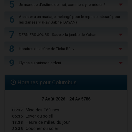
5
Je manque d'estime de moi, comment y remédier ?
6
Assister à un mariage mélangé pour le repas et séparé pour
les danses ?! (Rav Gabriel DAYAN)
7
DERNIERS JOURS : Sauvez la jambe de Yohan
8
Horaires du Jeûne de Ticha Béav
9
Elyana au buisson ardent
Horaires pour Columbus
7 Août 2026 - 24 Av 5786
05:37
Mise des Téfilines
06:36
Lever du soleil
13:38
Heure de milieu du jour
20:38
Coucher du soleil