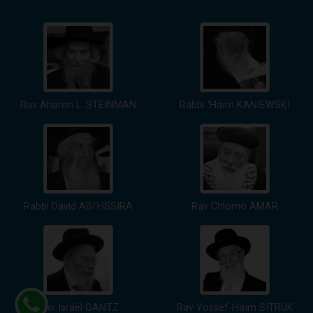
Rav Aharon L. STEINMAN
Rabbi 'Haïm KANIEWSKI
Rabbi David ABI'HSSIRA
Rav Chlomo AMAR
Rav Israël GANTZ
Rav Yossef-Haïm SITRUK