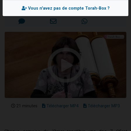
Nouvelle émission radio : Visions de grandeur n°104 : Le Chabbath et le Birkat Hamazone à travers le temps
Mis en ligne le Vendredi 3 Juin 2022
Vous n'avez pas de compte Torah-Box ?
61 personnes viennent de demander une bénédiction
Ariel vient de donner son Maasser
Il reste 49 places pour étudier en groupe sur Zoom
Eva vient de donner son Maasser
21 minutes
Télécharger MP4
Télécharger MP3