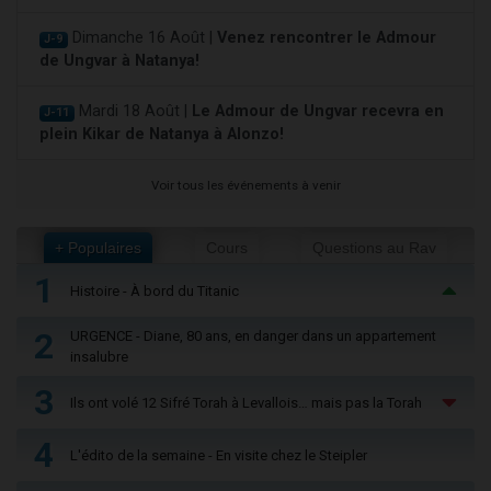
Dimanche 16 Août |
Venez rencontrer le Admour
J-9
de Ungvar à Natanya!
Mardi 18 Août |
Le Admour de Ungvar recevra en
J-11
plein Kikar de Natanya à Alonzo!
Voir tous les événements à venir
+ Populaires
Cours
Questions au Rav
1
Histoire - À bord du Titanic
2
URGENCE - Diane, 80 ans, en danger dans un appartement
insalubre
3
Ils ont volé 12 Sifré Torah à Levallois… mais pas la Torah
4
L'édito de la semaine - En visite chez le Steipler