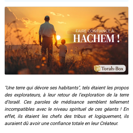
Nouvelle émission radio : Visions de grandeur n°104 : Le Chabbath et le Birkat Hamazone à travers le temps
61 personnes viennent de demander une bénédiction
Ariel vient de donner son Maasser
Il reste 49 places pour étudier en groupe sur Zoom
Eva vient de donner son Maasser
"Une terre qui dévore ses habitants", tels étaient les propos
des explorateurs, à leur retour de l'exploration de la terre
d'Israël.
Ces paroles de médisance semblent tellement
incompatibles avec le niveau spirituel de ces géants ! En
effet, ils étaient les chefs des tribus et logiquement, ils
auraient dû avoir une confiance totale en leur Créateur.