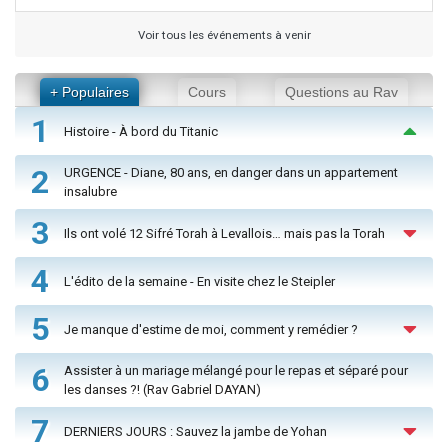
Voir tous les événements à venir
+ Populaires
Cours
Questions au Rav
1
Histoire - À bord du Titanic
2
URGENCE - Diane, 80 ans, en danger dans un appartement
insalubre
3
Ils ont volé 12 Sifré Torah à Levallois… mais pas la Torah
4
L'édito de la semaine - En visite chez le Steipler
5
Je manque d'estime de moi, comment y remédier ?
6
Assister à un mariage mélangé pour le repas et séparé pour
les danses ?! (Rav Gabriel DAYAN)
7
DERNIERS JOURS : Sauvez la jambe de Yohan