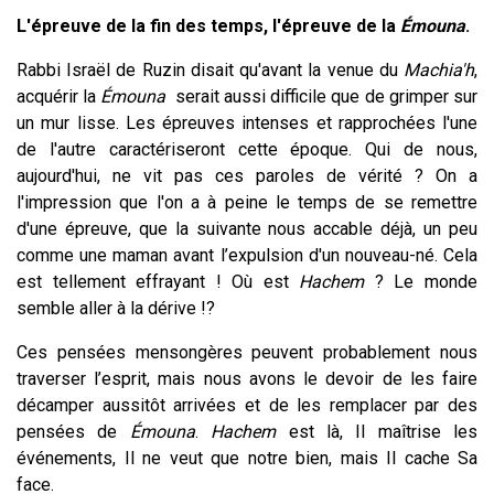
L'épreuve de la fin des temps, l'épreuve de la
É
mo
una
.
Rabbi Israël de Ruzin disait qu'avant la venue du
Machia'h
,
acquérir la
É
mouna
serait aussi difficile que de grimper sur
un mur lisse. Les épreuves intenses et rapprochées l'une
de l'autre caractériseront cette époque.
Qui de nous,
aujourd'hui, ne vit pas ces paroles de vérité ? On a
l'impression que l'on a à peine le temps de se remettre
d'une épreuve, que la suivante nous accable déjà, un peu
comme une maman avant l’expulsion d'un nouveau-né. Cela
est tellement effrayant ! Où est
Hachem
? Le monde
semble aller à la dérive !?
Ces pensées mensongères peuvent probablement nous
traverser l’esprit, mais nous avons le devoir de les faire
décamper aussitôt arrivées et de les remplacer par des
pensées de
É
m
ouna
.
Hachem
est là, Il maîtrise les
événements, Il ne veut que notre bien, mais Il cache Sa
face.