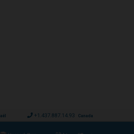
+1.437.887.14.93
raël
Canada