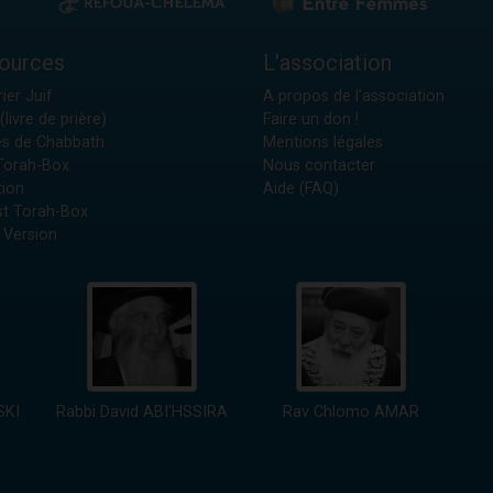
ources
L'association
ier Juif
A propos de l'association
(livre de prière)
Faire un don !
es de Chabbath
Mentions légales
 Torah-Box
Nous contacter
tion
Aide (FAQ)
t Torah-Box
 Version
SKI
Rabbi David ABI'HSSIRA
Rav Chlomo AMAR