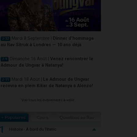
Mardi 8 Septembre |
Dinner d'hommage
J-32
au Rav Sitruk à Londres — 10 ans déjà
Dimanche 16 Août |
Venez rencontrer le
J-9
Admour de Ungvar à Natanya!
Mardi 18 Août |
Le Admour de Ungvar
J-11
recevra en plein Kikar de Natanya à Alonzo!
Voir tous les événements à venir
+ Populaires
Cours
Questions au Rav
1
Histoire - À bord du Titanic