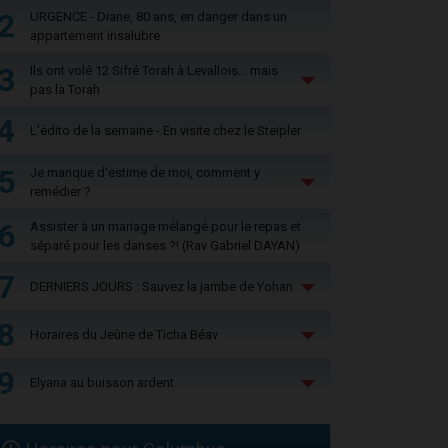
2
URGENCE - Diane, 80 ans, en danger dans un
appartement insalubre
3
Ils ont volé 12 Sifré Torah à Levallois… mais
pas la Torah
4
L'édito de la semaine - En visite chez le Steipler
5
Je manque d'estime de moi, comment y
remédier ?
6
Assister à un mariage mélangé pour le repas et
séparé pour les danses ?! (Rav Gabriel DAYAN)
7
DERNIERS JOURS : Sauvez la jambe de Yohan
8
Horaires du Jeûne de Ticha Béav
9
Elyana au buisson ardent