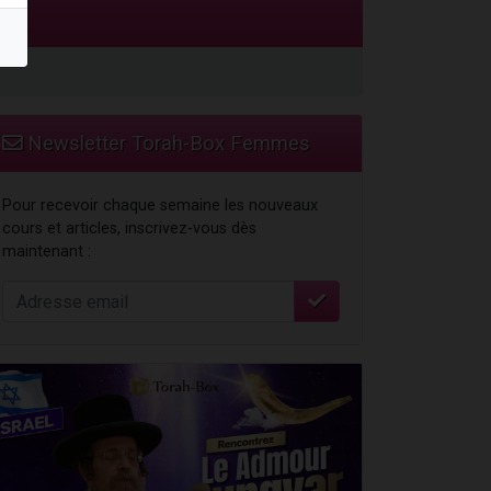
travers le temps
Newsletter Torah-Box Femmes
Pour recevoir chaque semaine les nouveaux
cours et articles, inscrivez-vous dès
maintenant :