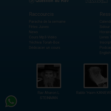
Raccourcis
Ress
Paracha de la semaine
Calendr
Fêtes Juives
Sidour 
News
Horair
Cours Mp3-Vidéo
Livres
Yéchiva Torah-Box
Inscrip
Dédicacer un cours
Podcas
English
Rav Aharon L.
Rabbi 'Haïm KANIEW
STEINMAN