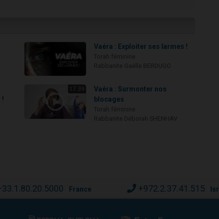
Vaéra : Exploiter ses larmes !
Torah féminine
Rabbanite Gaëlle BERDUGO
,
Vaéra : Surmonter nos
17:39
 !
blocages
Torah féminine
Rabbanite Déborah SHENHAV
+33.1.80.20.5000
+972.2.37.41.515
France
Is