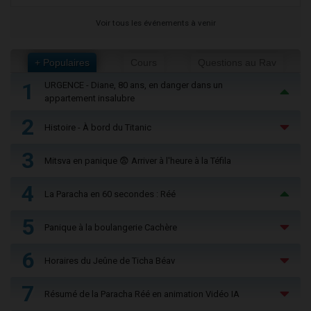
Voir tous les événements à venir
+ Populaires
Cours
Questions au Rav
1
URGENCE - Diane, 80 ans, en danger dans un
appartement insalubre
2
Histoire - À bord du Titanic
3
Mitsva en panique 😨 Arriver à l'heure à la Téfila
4
La Paracha en 60 secondes : Réé
5
Panique à la boulangerie Cachère
6
Horaires du Jeûne de Ticha Béav
7
Résumé de la Paracha Réé en animation Vidéo IA