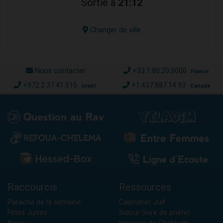
Sortie à
21:12
Changer de ville
Nous contacter
+33.1.80.20.5000
France
+972.2.37.41.515
+1.437.887.14.93
Israël
Canada
Raccourcis
Ressources
Paracha de la semaine
Calendrier Juif
Fêtes Juives
Sidour (livre de prière)