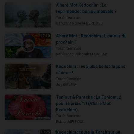
A’haré Mot Kédochim : La
réprimande : bon ou mauvais ?
Torah féminine
Rabbanite Gaëlle BERDUGO
A'haré Mot - Kédochim : L'amour du
17:10
prochain !
Torah féminine
Rabbanite Déborah SHENHAV
Kedochim : les 5 plus belles façons
d'aimer !
Torah féminine
Joy GALAM
Tsniout & Paracha : La Tsniout, 2
pour le prix d'1 ! (A'haré Mot
Kedochim)
Torah féminine
Esther MELLOUL
Kedochim : toute la Torah sur un
13:25