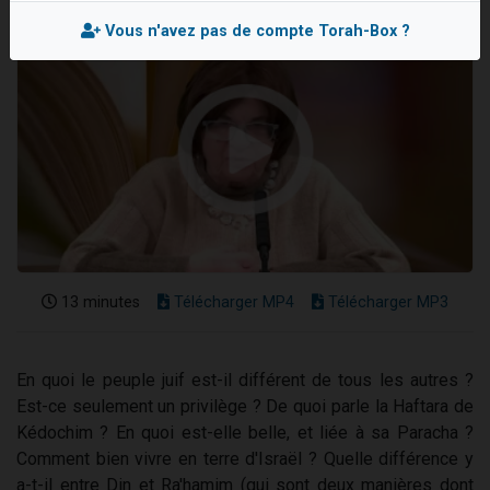
Nouvelle émission radio : Visions de grandeur n°104 : Le Chabbath et le Birkat Hamazone à travers le temps
Vous n'avez pas de compte Torah-Box ?
61 personnes viennent de demander une bénédiction
Ariel vient de donner son Maasser
Il reste 49 places pour étudier en groupe sur Zoom
Eva vient de donner son Maasser
13 minutes
Télécharger MP4
Télécharger MP3
En quoi le peuple juif est-il différent de tous les autres ?
Est-ce seulement un privilège ? De quoi parle la Haftara de
Kédochim ? En quoi est-elle belle, et liée à sa Paracha ?
Comment bien vivre en terre d'Israël ? Quelle différence y
a-t-il entre Din et Ra'hamim (qui sont deux manières dont