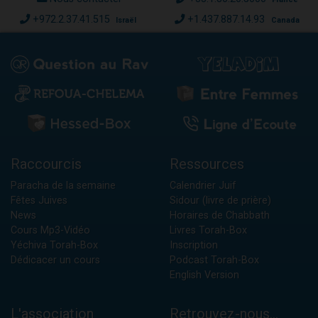
+972.2.37.41.515
+1.437.887.14.93
Israël
Canada
Raccourcis
Ressources
Paracha de la semaine
Calendrier Juif
Fêtes Juives
Sidour (livre de prière)
News
Horaires de Chabbath
Cours Mp3-Vidéo
Livres Torah-Box
Yéchiva Torah-Box
Inscription
Dédicacer un cours
Podcast Torah-Box
English Version
L'association
Retrouvez-nous...