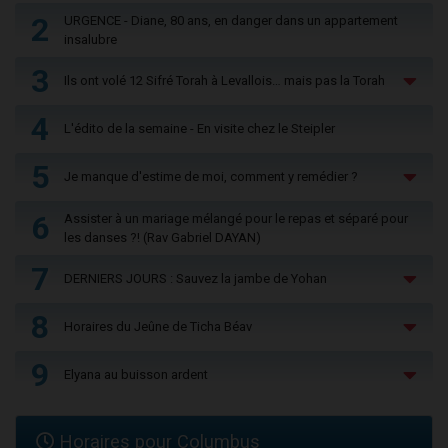
2
URGENCE - Diane, 80 ans, en danger dans un appartement
insalubre
3
Ils ont volé 12 Sifré Torah à Levallois… mais pas la Torah
4
L'édito de la semaine - En visite chez le Steipler
5
Je manque d'estime de moi, comment y remédier ?
6
Assister à un mariage mélangé pour le repas et séparé pour
les danses ?! (Rav Gabriel DAYAN)
7
DERNIERS JOURS : Sauvez la jambe de Yohan
8
Horaires du Jeûne de Ticha Béav
9
Elyana au buisson ardent
Horaires pour Columbus