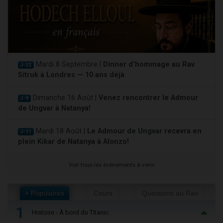
Mardi 8 Septembre |
Dinner d'hommage au Rav
J-32
Sitruk à Londres — 10 ans déjà
Dimanche 16 Août |
Venez rencontrer le Admour
J-9
de Ungvar à Natanya!
Mardi 18 Août |
Le Admour de Ungvar recevra en
J-11
plein Kikar de Natanya à Alonzo!
Voir tous les événements à venir
+ Populaires
Cours
Questions au Rav
1
Histoire - À bord du Titanic