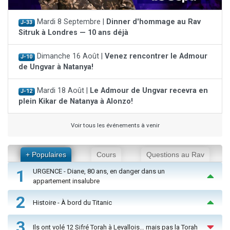
Mardi 8 Septembre |
Dinner d'hommage au Rav
J-33
Sitruk à Londres — 10 ans déjà
Dimanche 16 Août |
Venez rencontrer le Admour
J-10
de Ungvar à Natanya!
Mardi 18 Août |
Le Admour de Ungvar recevra en
J-12
plein Kikar de Natanya à Alonzo!
Voir tous les événements à venir
+ Populaires
Cours
Questions au Rav
1
URGENCE - Diane, 80 ans, en danger dans un
appartement insalubre
2
Histoire - À bord du Titanic
3
Ils ont volé 12 Sifré Torah à Levallois… mais pas la Torah