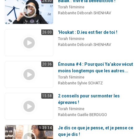
Balak : Vivre la bénédiction !
24:50
Torah féminine
Rabbanite Déborah SHENHAV
'Houkat : D.ieu est fier de toi !
26:00
Torah féminine
Rabbanite Déborah SHENHAV
Émouna #4 : Pourquoi Ya’akov vécut
20:36
moins longtemps que les autres...
Torah féminine
Rabbanite Sylvie SCHATZ
2 conseils pour surmonter les
15:58
épreuves !
Torah féminine
Rabbanite Gaëlle BERDUGO
Je dis ce que je pense, et je pense ce
1:39:14
que je dis !