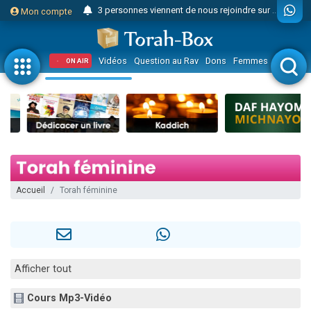
3 personnes viennent de nous rejoindre sur WhatsApp
Mon compte
Odaya vient de donner son Maasser
3 personnes viennent de faire un don pour 5 jours de vacances aux Orphelins
Vidéos
Question au Rav
Dons
Femmes
Enfants
ON AIR
3 personnes viennent de faire un don pour Diane, 80 ans, dans un appartement insalubre
2 personnes viennent de nous rejoindre sur WhatsApp
13 personnes viennent de demander une bénédiction
30 personnes viennent de faire un don pour Sauvez la jambe de Yohan
Il reste 49 places pour étudier en groupe sur Zoom
12 nouvelles musiques dans Torah-Box Music
Accueil
Torah féminine
3 personnes viennent de nous rejoindre sur WhatsApp
2 personnes viennent de nous rejoindre sur WhatsApp
2 nouvelles musiques dans Torah-Box Music
3 personnes viennent de nous rejoindre sur WhatsApp
Afficher tout
8 personnes viennent de faire un don pour Tsédaka : pauvres d'Israel
Cours Mp3-Vidéo
Nouvelle émission radio : Visions de grandeur n°104 : Le Chabbath et le Birkat Hamazone à travers le temps