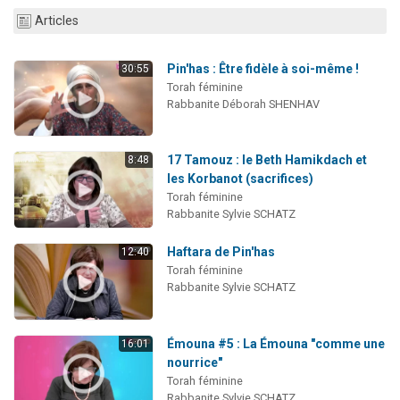
61 personnes viennent de demander une bénédiction
Articles
Il reste 49 places pour étudier en groupe sur Zoom
Pin'has : Être fidèle à soi-même !
Ariel vient de donner son Maasser
30:55
Torah féminine
Nathaniel vient de donner son Maasser
Rabbanite Déborah SHENHAV
4 personnes viennent de nous rejoindre sur WhatsApp
17 Tamouz : le Beth Hamikdach et
8:48
les Korbanot (sacrifices)
Torah féminine
Rabbanite Sylvie SCHATZ
Haftara de Pin'has
12:40
Torah féminine
Rabbanite Sylvie SCHATZ
Émouna #5 : La Émouna "comme une
16:01
nourrice"
Torah féminine
Rabbanite Sylvie SCHATZ