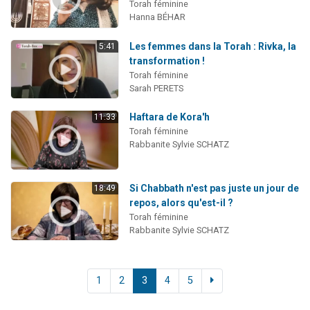
Torah féminine
Hanna BÉHAR
Les femmes dans la Torah : Rivka, la
5:41
transformation !
Torah féminine
Sarah PERETS
Haftara de Kora'h
11:33
Torah féminine
Rabbanite Sylvie SCHATZ
Si Chabbath n'est pas juste un jour de
18:49
repos, alors qu'est-il ?
Torah féminine
Rabbanite Sylvie SCHATZ
1
2
3
4
5