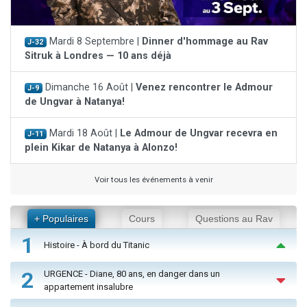
Mardi 8 Septembre |
Dinner d'hommage au Rav
J-32
Sitruk à Londres — 10 ans déjà
Dimanche 16 Août |
Venez rencontrer le Admour
J-9
de Ungvar à Natanya!
Mardi 18 Août |
Le Admour de Ungvar recevra en
J-11
plein Kikar de Natanya à Alonzo!
Voir tous les événements à venir
+ Populaires
Cours
Questions au Rav
1
Histoire - À bord du Titanic
2
URGENCE - Diane, 80 ans, en danger dans un
appartement insalubre