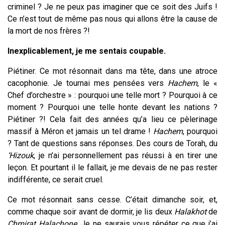
criminel ? Je ne peux pas imaginer que ce soit des Juifs !
Ce n’est tout de même pas nous qui allons être la cause de
la mort de nos frères ?!
Inexplicablement, je me sentais coupable.
Piétiner. Ce mot résonnait dans ma tête, dans une atroce
cacophonie. Je tournai mes pensées vers
Hachem
, le «
Chef d’orchestre » : pourquoi une telle mort ? Pourquoi à ce
moment ? Pourquoi une telle honte devant les nations ?
Piétiner ?! Cela fait des années qu’a lieu ce pèlerinage
massif à Méron et jamais un tel drame !
Hachem
, pourquoi
? Tant de questions sans réponses. Des cours de Torah, du
‘Hizouk
, je n’ai personnellement pas réussi à en tirer une
leçon. Et pourtant il le fallait, je me devais de ne pas rester
indifférente, ce serait cruel.
Ce mot résonnait sans cesse. C’était dimanche soir, et,
comme chaque soir avant de dormir, je lis deux
Halakhot
de
Chmirat Halachone
. Je ne saurais vous répéter ce que j’ai