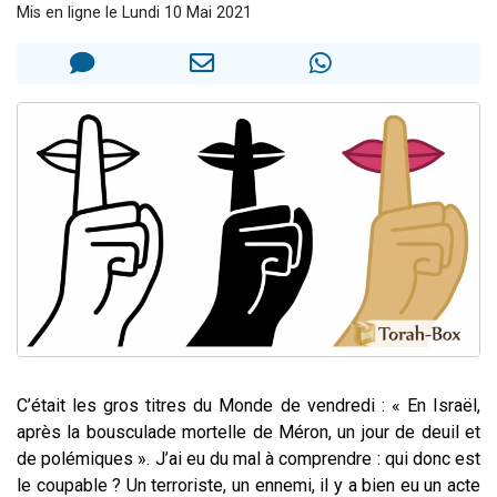
Mis en ligne le Lundi 10 Mai 2021
3 personnes viennent de nous rejoindre sur WhatsApp
2 nouvelles musiques dans Torah-Box Music
8 personnes viennent de faire un don pour Tsédaka : pauvres d'Israel
Nouvelle émission radio : Visions de grandeur n°104 : Le Chabbath et le Birkat Hamazone à travers le temps
4 personnes viennent de nous rejoindre sur WhatsApp
C’était les gros titres du Monde de vendredi : « En Israël,
après la bousculade mortelle de Méron, un jour de deuil et
de polémiques ». J’ai eu du mal à comprendre : qui donc est
le coupable ? Un terroriste, un ennemi, il y a bien eu un acte