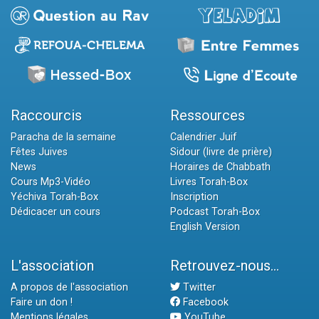
Raccourcis
Ressources
Paracha de la semaine
Calendrier Juif
Fêtes Juives
Sidour (livre de prière)
News
Horaires de Chabbath
Cours Mp3-Vidéo
Livres Torah-Box
Yéchiva Torah-Box
Inscription
Dédicacer un cours
Podcast Torah-Box
English Version
L'association
Retrouvez-nous...
A propos de l'association
Twitter
Faire un don !
Facebook
Mentions légales
YouTube