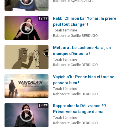
Rabbanite Sylvie SCHATZ
Rabbi Chimon bar Yo'haï : la prière
12:19
peut tout changer !
Torah féminine
Rabbanite Gaëlle BERDUGO
Métsora : Le Lachone Hara', un
manque d'Emouna !
Torah féminine
Rabbanite Gaëlle BERDUGO
Vayichla’h : Pense bien et tout se
passera bien !
Torah féminine
Rabbanite Gaëlle BERDUGO
Rapprocher la Délivrance #7 :
14:27
Préserver sa langue du mal
Torah féminine
Rabbanite Gaëlle BERDUGO