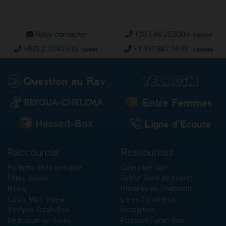
Nous contacter
+33.1.80.20.5000
France
+972.2.37.41.515
+1.437.887.14.93
Israël
Canada
Raccourcis
Ressources
Paracha de la semaine
Calendrier Juif
Fêtes Juives
Sidour (livre de prière)
News
Horaires de Chabbath
Cours Mp3-Vidéo
Livres Torah-Box
Yéchiva Torah-Box
Inscription
Dédicacer un cours
Podcast Torah-Box