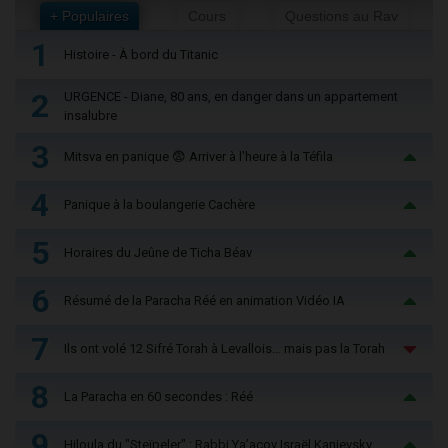
+ Populaires
Cours
Questions au Rav
1
Histoire - À bord du Titanic
2
URGENCE - Diane, 80 ans, en danger dans un appartement
insalubre
3
Mitsva en panique 😨 Arriver à l'heure à la Téfila
4
Panique à la boulangerie Cachère
5
Horaires du Jeûne de Ticha Béav
6
Résumé de la Paracha Réé en animation Vidéo IA
7
Ils ont volé 12 Sifré Torah à Levallois… mais pas la Torah
8
La Paracha en 60 secondes : Réé
9
Hiloula du "Steïpeler" : Rabbi Ya’acov Israël Kanievsky