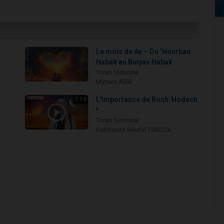
Le mois de Av – Du ’Hourban
Habaït au Binyan Habaït
Torah féminine
Myriam ABIB
.
L'importance de Roch 'Hodech
7:19
!
Torah féminine
Rabbanite Révital TSADOK