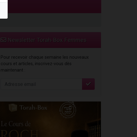
Newsletter Torah-Box Femmes
Pour recevoir chaque semaine les nouveaux
cours et articles, inscrivez-vous dès
maintenant :