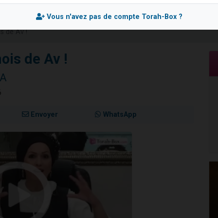
 viennent de demander une bénédiction
Vous n'avez pas de compte Torah-Box ?
nnes viennent de faire un don pour Sauvez la jambe de Yohan
s de Av !
49 places pour étudier en groupe sur Zoom
lles musiques dans Torah-Box Music
ois de Av !
 viennent de demander une bénédiction
RA
6
Envoyer
WhatsApp