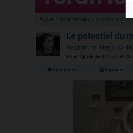
13 personnes
30 perso
Accueil
Torah féminine
Le potentiel du moi
Il reste 
12 nouve
Le potentiel du m
29 personnes
Rabbanite 'Hagit CHI
Mis en ligne le Jeudi 16 Juillet 202
Commenter
Imprimer