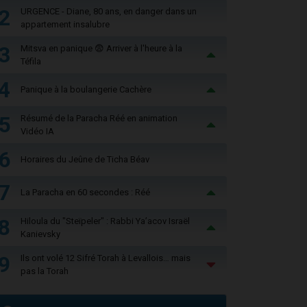
2
URGENCE - Diane, 80 ans, en danger dans un
appartement insalubre
3
Mitsva en panique 😨 Arriver à l'heure à la
Téfila
4
Panique à la boulangerie Cachère
5
Résumé de la Paracha Réé en animation
Vidéo IA
6
Horaires du Jeûne de Ticha Béav
7
La Paracha en 60 secondes : Réé
8
Hiloula du "Steïpeler" : Rabbi Ya’acov Israël
Kanievsky
9
Ils ont volé 12 Sifré Torah à Levallois… mais
pas la Torah