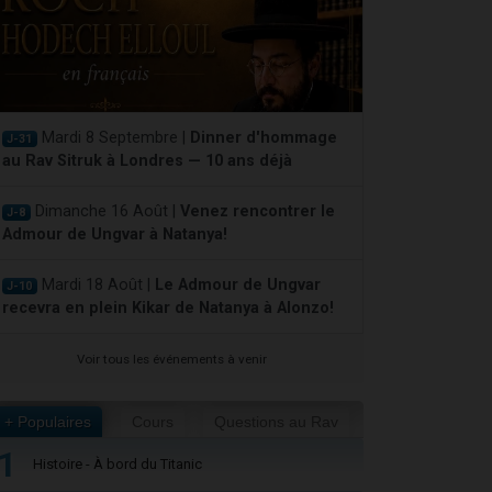
Mardi 8 Septembre |
Dinner d'hommage
J-31
au Rav Sitruk à Londres — 10 ans déjà
Dimanche 16 Août |
Venez rencontrer le
J-8
Admour de Ungvar à Natanya!
Mardi 18 Août |
Le Admour de Ungvar
J-10
recevra en plein Kikar de Natanya à Alonzo!
Voir tous les événements à venir
+ Populaires
Cours
Questions au Rav
1
Histoire - À bord du Titanic