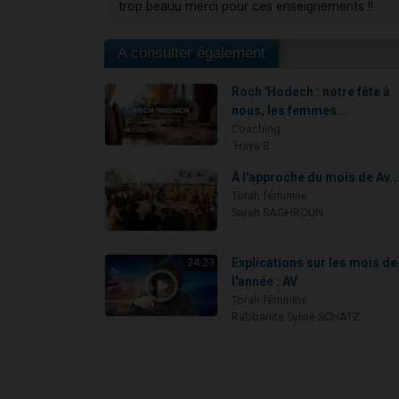
trop beauu merci pour ces enseignements !!
A consulter également
Roch 'Hodech : notre fête à
nous, les femmes...
Coaching
'Haya B.
À l'approche du mois de Av..
Torah féminine
Sarah SAGHROUN
Explications sur les mois de
24:23
l'année : AV
Torah féminine
Rabbanite Sylvie SCHATZ