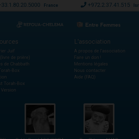
+33.1.80.20.5000
+972.2.37.41.515
France
Is
ources
L'association
ier Juif
A propos de l'association
(livre de prière)
Faire un don !
es de Chabbath
Mentions légales
 Torah-Box
Nous contacter
tion
Aide (FAQ)
t Torah-Box
 Version