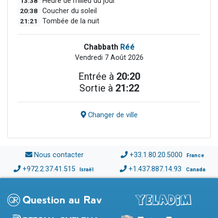
13:38
Heure de milieu du jour
20:38
Coucher du soleil
21:21
Tombée de la nuit
Chabbath
Réé
Vendredi 7 Août 2026
Entrée à
20:20
Sortie à
21:22
Changer de ville
Nous contacter
+33.1.80.20.5000
France
+972.2.37.41.515
+1.437.887.14.93
Israël
Canada