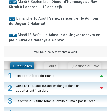
Mardi 8 Septembre |
Dinner d'hommage au Rav
J-32
Sitruk à Londres — 10 ans déjà
Dimanche 16 Août |
Venez rencontrer le Admour
J-9
de Ungvar à Natanya!
Mardi 18 Août |
Le Admour de Ungvar recevra en
J-11
plein Kikar de Natanya à Alonzo!
Voir tous les événements à venir
+ Populaires
Cours
Questions au Rav
1
Histoire - À bord du Titanic
2
URGENCE - Diane, 80 ans, en danger dans un
appartement insalubre
3
Ils ont volé 12 Sifré Torah à Levallois… mais pas la Torah