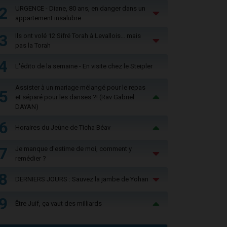
2
URGENCE - Diane, 80 ans, en danger dans un
appartement insalubre
3
Ils ont volé 12 Sifré Torah à Levallois… mais
pas la Torah
4
L'édito de la semaine - En visite chez le Steipler
Assister à un mariage mélangé pour le repas
5
et séparé pour les danses ?! (Rav Gabriel
DAYAN)
6
Horaires du Jeûne de Ticha Béav
7
Je manque d'estime de moi, comment y
remédier ?
8
DERNIERS JOURS : Sauvez la jambe de Yohan
9
Être Juif, ça vaut des milliards