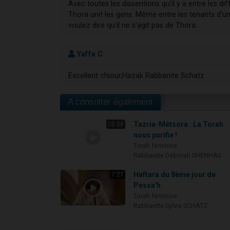
Avec toutes les dissentions qu'il y a entre les dif
Thora unit les gens. Même entre les tenants d'u
voulez dire qu'il ne s'agit pas de Thora.
Yaffa C.
Excellent chiour,Hazak Rabbanite Schatz
A consulter également
Tazria-Métsora : La Torah
20:38
nous purifie !
Torah féminine
Rabbanite Déborah SHENHAV
Haftara du 8ème jour de
7:27
Pessa'h
Torah féminine
Rabbanite Sylvie SCHATZ