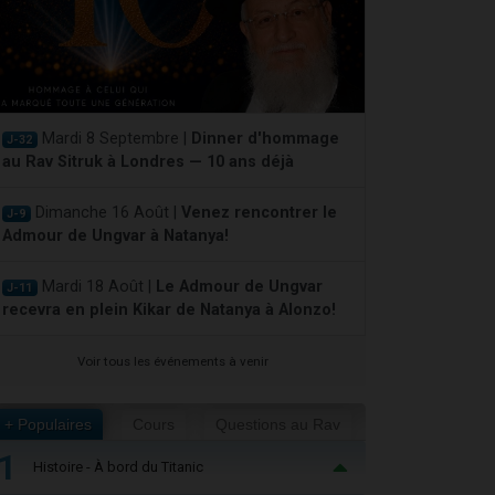
Mardi 8 Septembre |
Dinner d'hommage
J-32
au Rav Sitruk à Londres — 10 ans déjà
Dimanche 16 Août |
Venez rencontrer le
J-9
Admour de Ungvar à Natanya!
Mardi 18 Août |
Le Admour de Ungvar
J-11
recevra en plein Kikar de Natanya à Alonzo!
Voir tous les événements à venir
+ Populaires
Cours
Questions au Rav
1
Histoire - À bord du Titanic