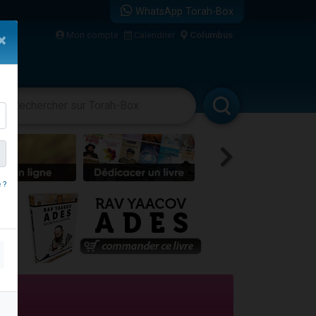
WhatsApp Torah-Box
Mon compte
Calendrier
Columbus
×
bre
vertissements
Livres
Rabbanim
 ?