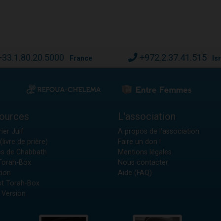
+33.1.80.20.5000
+972.2.37.41.515
France
Is
ources
L'association
ier Juif
A propos de l'association
(livre de prière)
Faire un don !
es de Chabbath
Mentions légales
 Torah-Box
Nous contacter
tion
Aide (FAQ)
t Torah-Box
 Version