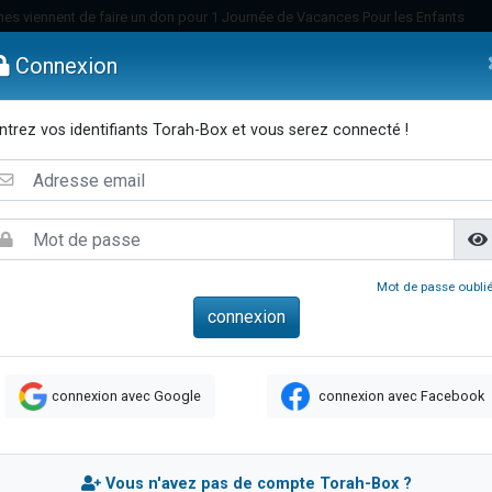
es viennent de faire un don pour 1 Journée de Vacances Pour les Enfants
 viennent de demander une bénédiction
Connexion
viennent de nous rejoindre sur WhatsApp
49 places pour étudier en groupe sur Zoom
ntrez vos identifiants Torah-Box et vous serez connecté !
nes viennent de faire un don pour Diane, 80 ans, dans un appartement insalu
emmes
Enfants
Etude sur Texte
Musique
Paracha
Di
 donner son Maasser
viennent de nous rejoindre sur WhatsApp
viennent de nous rejoindre sur WhatsApp
es viennent de faire un don pour 5 jours de vacances aux Orphelins
Mot de passe oublié
de donner son Maasser
viennent de nous rejoindre sur WhatsApp
 viennent de demander une bénédiction
connexion avec Google
connexion avec Facebook
lles musiques dans Torah-Box Music
nnes viennent de faire un don pour Sauvez la jambe de Yohan
49 places pour étudier en groupe sur Zoom
Vous n'avez pas de compte Torah-Box ?