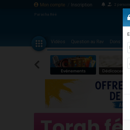
Mon compte
/
Inscription
2 personn
17 personnes
Paracha Réé
4 personnes 
Il reste 
E
23 person
Vidéos
Question au Rav
Dons
F
Eva vient de
4 personnes 
3 personnes 
3 personn
Odaya vient 
2 personnes 
13 personnes
12 nouve
30 perso
Il reste 