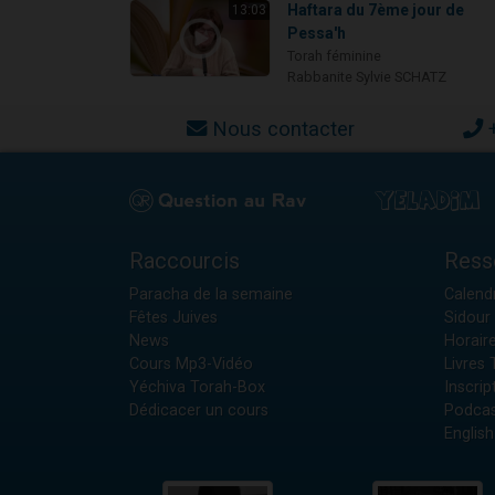
Haftara du 7ème jour de
13:03
Pessa'h
Torah féminine
Rabbanite Sylvie SCHATZ
Nous contacter
Raccourcis
Ress
Paracha de la semaine
Calendr
Fêtes Juives
Sidour 
News
Horair
Cours Mp3-Vidéo
Livres
Yéchiva Torah-Box
Inscrip
Dédicacer un cours
Podcas
English