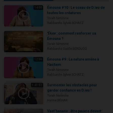
Émouna #10 : Le sceau de D.ieu de
14:00
toutes les créatures
Torah féminine
Rabbanite Sylvie SCHATZ
'Ékev : comment renforcer sa
Émouna ?
Torah féminine
Rabbanite Gaëlle BERDUGO
Émouna #9 : La nature amène à
12:56
Hachem
Torah féminine
Rabbanite Sylvie SCHATZ
Surmonter les obstacles pour
1:41:51
garder confiance en D.ieu !
Torah féminine
Hanna BÉHAR
Vaet’hanane : être pauvre devant