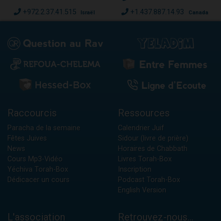
+972.2.37.41.515
+1.437.887.14.93
Israël
Canada
Raccourcis
Ressources
Paracha de la semaine
Calendrier Juif
Fêtes Juives
Sidour (livre de prière)
News
Horaires de Chabbath
Cours Mp3-Vidéo
Livres Torah-Box
Yéchiva Torah-Box
Inscription
Dédicacer un cours
Podcast Torah-Box
English Version
L'association
Retrouvez-nous...