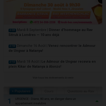
Mardi 8 Septembre |
Dinner d'hommage au Rav
J-33
Sitruk à Londres — 10 ans déjà
Dimanche 16 Août |
Venez rencontrer le Admour
J-10
de Ungvar à Natanya!
Mardi 18 Août |
Le Admour de Ungvar recevra en
J-12
plein Kikar de Natanya à Alonzo!
Voir tous les événements à venir
+ Populaires
Cours
Questions au Rav
1
URGENCE - Diane, 80 ans, en danger dans un
appartement insalubre