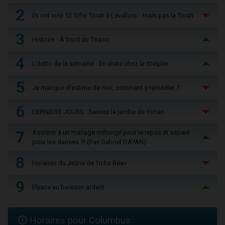
2
Ils ont volé 12 Sifré Torah à Levallois… mais pas la Torah
3
Histoire - À bord du Titanic
4
L'édito de la semaine - En visite chez le Steipler
5
Je manque d'estime de moi, comment y remédier ?
6
DERNIERS JOURS : Sauvez la jambe de Yohan
7
Assister à un mariage mélangé pour le repas et séparé
pour les danses ?! (Rav Gabriel DAYAN)
8
Horaires du Jeûne de Ticha Béav
9
Elyana au buisson ardent
Horaires pour Columbus