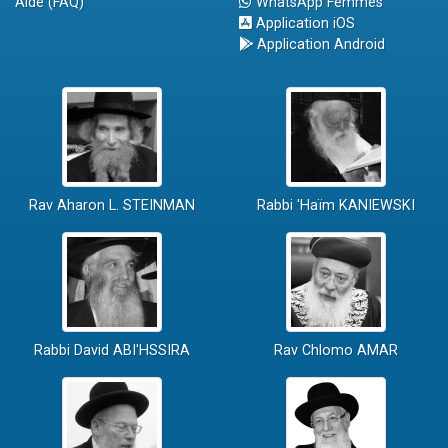
Aide (FAQ)
WhatsApp Femmes
Application iOS
Application Android
Rav Aharon L. STEINMAN
Rabbi 'Haïm KANIEWSKI
Rabbi David ABI'HSSIRA
Rav Chlomo AMAR