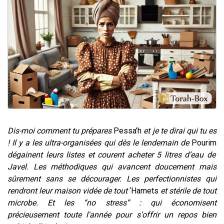
Nouvelle émission radio : Visions de grandeur n°104 : Le Chabbath et le Birkat Hamazone à travers le temps
61 personnes viennent de demander une bénédiction
Ariel vient de donner son Maasser
Il reste 49 places pour étudier en groupe sur Zoom
Eva vient de donner son Maasser
Dis-moi comment tu prépares
Pessa’h
et je te dirai qui tu es
! Il y a les ultra-organisées qui dès le lendemain de
Pourim
dégainent leurs listes et courent acheter 5 litres d’eau de
Javel. Les méthodiques qui avancent doucement mais
sûrement sans se décourager. Les perfectionnistes qui
rendront leur maison vidée de tout
‘Hamets
et stérile de tout
microbe. Et les “no stress” : qui économisent
précieusement toute l'année pour s'offrir un repos bien