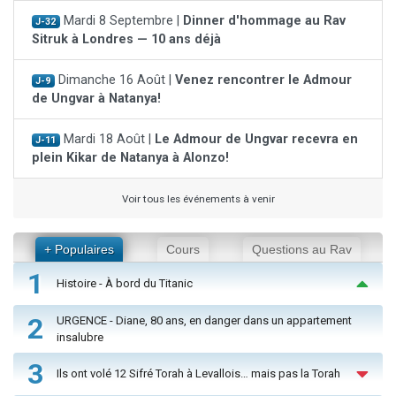
Mardi 8 Septembre |
Dinner d'hommage au Rav
J-32
Sitruk à Londres — 10 ans déjà
Dimanche 16 Août |
Venez rencontrer le Admour
J-9
de Ungvar à Natanya!
Mardi 18 Août |
Le Admour de Ungvar recevra en
J-11
plein Kikar de Natanya à Alonzo!
Voir tous les événements à venir
+ Populaires
Cours
Questions au Rav
1
Histoire - À bord du Titanic
2
URGENCE - Diane, 80 ans, en danger dans un appartement
insalubre
3
Ils ont volé 12 Sifré Torah à Levallois… mais pas la Torah