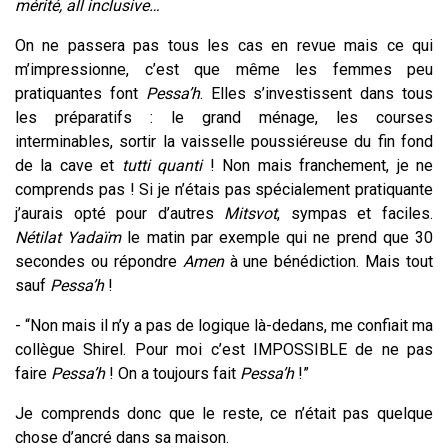
mérité, all inclusive…
On ne passera pas tous les cas en revue mais ce qui
m’impressionne, c’est que même les femmes peu
pratiquantes font
Pessa’h
. Elles s’investissent dans tous
les préparatifs : le grand ménage, les courses
interminables, sortir la vaisselle poussiéreuse du fin fond
de la cave et
tutti quanti
! Non mais franchement, je ne
comprends pas ! Si je n’étais pas spécialement pratiquante
j’aurais opté pour d’autres
Mitsvot
, sympas et faciles.
Nétilat Yadaïm
le matin par exemple qui ne prend que 30
secondes ou répondre
Amen
à une bénédiction. Mais tout
sauf
Pessa’h
!
-
“Non mais il n’y a pas de logique là-dedans, me confiait ma
collègue Shirel. Pour moi c’est IMPOSSIBLE de ne pas
faire
Pessa’h
! On a toujours fait
Pessa’h
!”
Je comprends donc que le reste, ce n’était pas quelque
chose d’ancré dans sa maison.