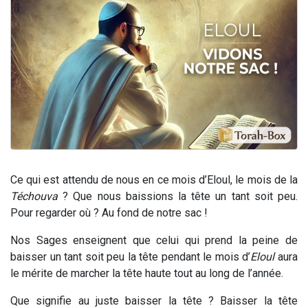
17 personnes viennent de demander une bénédiction
4 personnes viennent de nous rejoindre sur WhatsApp
Il reste 49 places pour étudier en groupe sur Zoom
Eva vient de donner son Maasser
Eli vient de donner son Maasser
Ce qui est attendu de nous en ce mois d’Eloul, le mois de la
Téchouva
? Que nous baissions la tête un tant soit peu.
Pour regarder où ? Au fond de notre sac !
Nos Sages enseignent que celui qui prend la peine de
baisser un tant soit peu la tête pendant le mois d’
Eloul
aura
le mérite de marcher la tête haute tout au long de l’année.
Que signifie au juste baisser la tête ? Baisser la tête