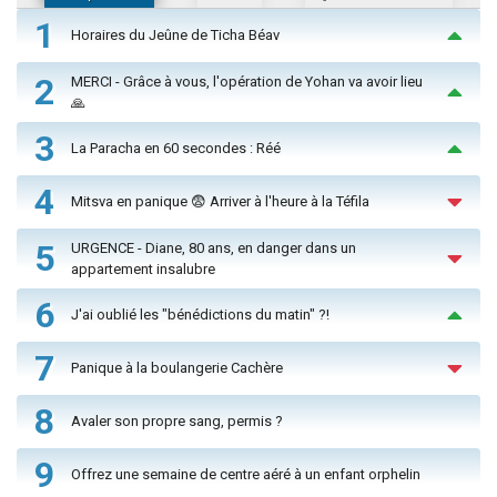
1
Horaires du Jeûne de Ticha Béav
2
MERCI - Grâce à vous, l'opération de Yohan va avoir lieu
🙏
3
La Paracha en 60 secondes : Réé
4
Mitsva en panique 😨 Arriver à l'heure à la Téfila
5
URGENCE - Diane, 80 ans, en danger dans un
appartement insalubre
6
J'ai oublié les "bénédictions du matin" ?!
7
Panique à la boulangerie Cachère
8
Avaler son propre sang, permis ?
9
Offrez une semaine de centre aéré à un enfant orphelin