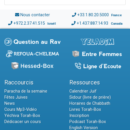
Nous contacter
+33.1.80.20.5000
France
+972.2.37.41.515
+1.437.887.14.93
Israël
Canada
Raccourcis
Ressources
Paracha de la semaine
Calendrier Juif
Fêtes Juives
Sidour (livre de prière)
News
Horaires de Chabbath
Cours Mp3-Vidéo
Livres Torah-Box
Yéchiva Torah-Box
Inscription
Dédicacer un cours
Podcast Torah-Box
English Version