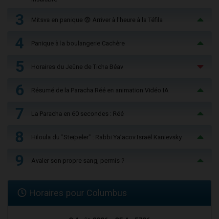
3
Mitsva en panique 😨 Arriver à l'heure à la Téfila
4
Panique à la boulangerie Cachère
5
Horaires du Jeûne de Ticha Béav
6
Résumé de la Paracha Réé en animation Vidéo IA
7
La Paracha en 60 secondes : Réé
8
Hiloula du "Steïpeler" : Rabbi Ya’acov Israël Kanievsky
9
Avaler son propre sang, permis ?
Horaires pour Columbus