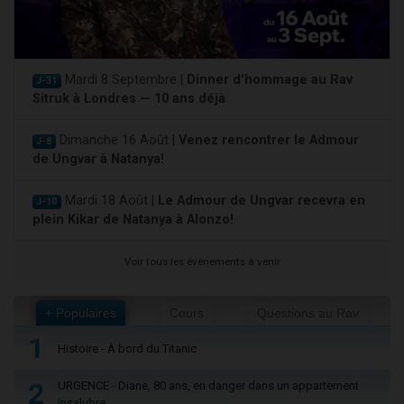
Mardi 8 Septembre |
Dinner d'hommage au Rav
J-31
Sitruk à Londres — 10 ans déjà
Dimanche 16 Août |
Venez rencontrer le Admour
J-8
de Ungvar à Natanya!
Mardi 18 Août |
Le Admour de Ungvar recevra en
J-10
plein Kikar de Natanya à Alonzo!
Voir tous les événements à venir
+ Populaires
Cours
Questions au Rav
1
Histoire - À bord du Titanic
2
URGENCE - Diane, 80 ans, en danger dans un appartement
insalubre