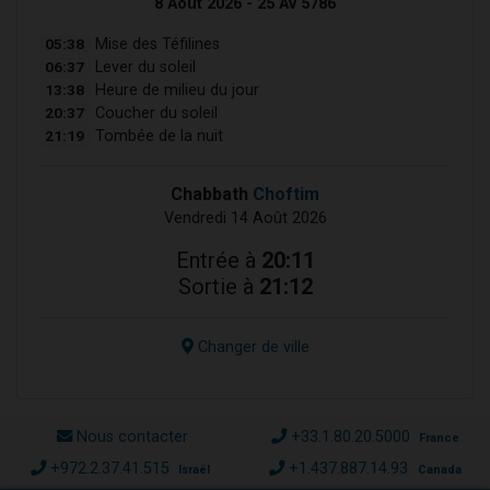
8 Août 2026 - 25 Av 5786
05:38
Mise des Téfilines
06:37
Lever du soleil
13:38
Heure de milieu du jour
20:37
Coucher du soleil
21:19
Tombée de la nuit
Chabbath
Choftim
Vendredi 14 Août 2026
Entrée à
20:11
Sortie à
21:12
Changer de ville
Nous contacter
+33.1.80.20.5000
France
+972.2.37.41.515
+1.437.887.14.93
Israël
Canada