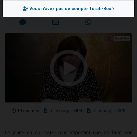
13 personnes viennent de demander une bénédiction
Mis en ligne le Vendredi 25 Juillet 2025
Vous n'avez pas de compte Torah-Box ?
30 personnes viennent de faire un don pour Sauvez la jambe de Yohan
Il reste 49 places pour étudier en groupe sur Zoom
12 nouvelles musiques dans Torah-Box Music
29 personnes viennent de demander une bénédiction
19 minutes
Télécharger MP4
Télécharger MP3
Le jeûne en soi est-il plus important que de faire son