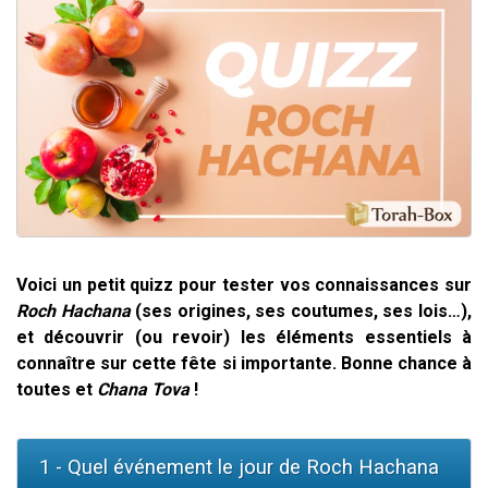
2 personnes viennent de faire un don pour 1 Journée de Vacances Pour les Enfants
17 personnes viennent de demander une bénédiction
4 personnes viennent de nous rejoindre sur WhatsApp
Il reste 49 places pour étudier en groupe sur Zoom
2 personnes viennent de nous rejoindre sur WhatsApp
Voici un petit quizz pour tester vos connaissances sur
Roch Hachana
(ses origines, ses coutumes, ses lois…),
et découvrir (ou revoir) les éléments essentiels à
connaître sur cette fête si importante. Bonne chance à
toutes et
Chana Tova
!
1 - Quel événement le jour de Roch Hachana