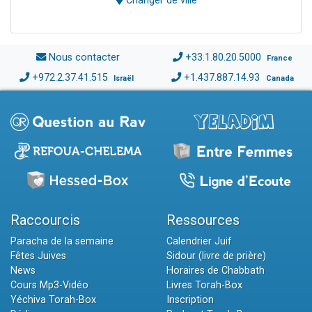
Changer de ville
Nous contacter
+33.1.80.20.5000
France
+972.2.37.41.515
+1.437.887.14.93
Israël
Canada
Raccourcis
Ressources
Paracha de la semaine
Calendrier Juif
Fêtes Juives
Sidour (livre de prière)
News
Horaires de Chabbath
Cours Mp3-Vidéo
Livres Torah-Box
Yéchiva Torah-Box
Inscription