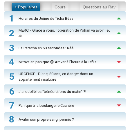
+ Populaires
Cours
Questions au Rav
1
Horaires du Jeûne de Ticha Béav
2
MERCI - Grâce à vous, l'opération de Yohan va avoir lieu
🙏
3
La Paracha en 60 secondes : Réé
4
Mitsva en panique 😨 Arriver à l'heure à la Téfila
5
URGENCE - Diane, 80 ans, en danger dans un
appartement insalubre
6
J'ai oublié les "bénédictions du matin" ?!
7
Panique à la boulangerie Cachère
8
Avaler son propre sang, permis ?