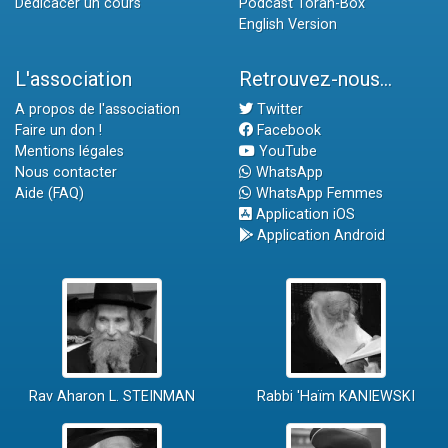
Dédicacer un cours
Podcast Torah-Box
English Version
L'association
Retrouvez-nous...
A propos de l'association
Twitter
Faire un don !
Facebook
Mentions légales
YouTube
Nous contacter
WhatsApp
Aide (FAQ)
WhatsApp Femmes
Application iOS
Application Android
Rav Aharon L. STEINMAN
Rabbi 'Haïm KANIEWSKI