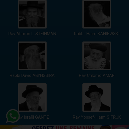
Rav Aharon L. STEINMAN
Rabbi 'Haïm KANIEWSKI
Rabbi David ABI'HSSIRA
Rav Chlomo AMAR
Rav Israël GANTZ
Rav Yossef-Haïm SITRUK