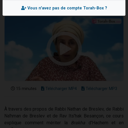
4 personnes viennent de nous rejoindre sur WhatsApp
Vous n'avez pas de compte Torah-Box ?
3 personnes viennent de nous rejoindre sur WhatsApp
3 personnes viennent de faire un don pour 5 jours de vacances aux Orphelins
Odaya vient de donner son Maasser
2 personnes viennent de faire un don pour Tsédaka : pauvres d'Israel
15 minutes
Télécharger MP4
Télécharger MP3
À travers des propos de Rabbi Nathan de Breslev, de Rabbi
Na'hman de Breslev et de Rav Its'hak Besançon, ce cours
explique comment mériter la
Brakha
d'Hachem et en