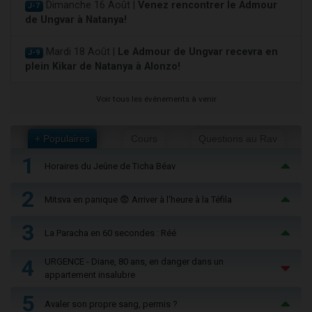
Dimanche 16 Août |
Venez rencontrer le Admour
J-7
de Ungvar à Natanya!
Mardi 18 Août |
Le Admour de Ungvar recevra en
J-9
plein Kikar de Natanya à Alonzo!
Voir tous les événements à venir
+ Populaires
Cours
Questions au Rav
1
Horaires du Jeûne de Ticha Béav
2
Mitsva en panique 😨 Arriver à l'heure à la Téfila
3
La Paracha en 60 secondes : Réé
4
URGENCE - Diane, 80 ans, en danger dans un
appartement insalubre
5
Avaler son propre sang, permis ?