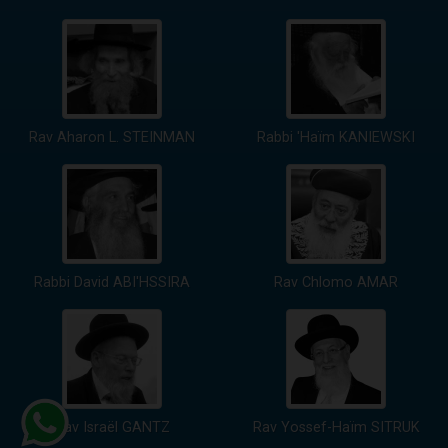
Rav Aharon L. STEINMAN
Rabbi 'Haïm KANIEWSKI
Rabbi David ABI'HSSIRA
Rav Chlomo AMAR
Rav Israël GANTZ
Rav Yossef-Haïm SITRUK