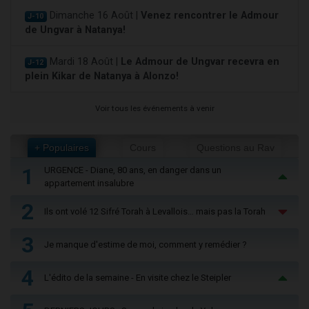
Dimanche 16 Août |
Venez rencontrer le Admour
J-10
de Ungvar à Natanya!
Mardi 18 Août |
Le Admour de Ungvar recevra en
J-12
plein Kikar de Natanya à Alonzo!
Voir tous les événements à venir
+ Populaires
Cours
Questions au Rav
1
URGENCE - Diane, 80 ans, en danger dans un
appartement insalubre
2
Ils ont volé 12 Sifré Torah à Levallois… mais pas la Torah
3
Je manque d'estime de moi, comment y remédier ?
4
L'édito de la semaine - En visite chez le Steipler