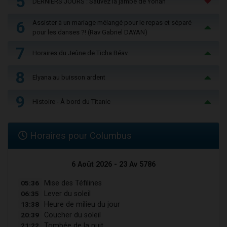
5
DERNIERS JOURS : Sauvez la jambe de Yohan
6
Assister à un mariage mélangé pour le repas et séparé
pour les danses ?! (Rav Gabriel DAYAN)
7
Horaires du Jeûne de Ticha Béav
8
Elyana au buisson ardent
9
Histoire - À bord du Titanic
Horaires pour Columbus
6 Août 2026 - 23 Av 5786
05:36
Mise des Téfilines
06:35
Lever du soleil
13:38
Heure de milieu du jour
20:39
Coucher du soleil
21:22
Tombée de la nuit