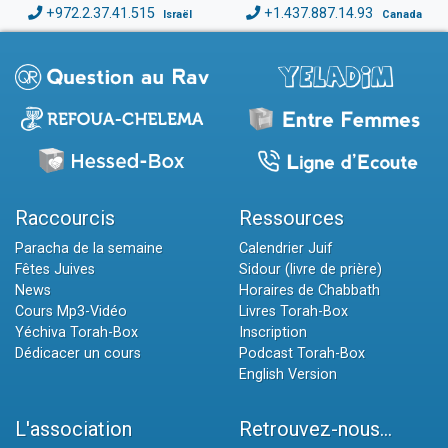
+972.2.37.41.515
+1.437.887.14.93
Israël
Canada
Raccourcis
Ressources
Paracha de la semaine
Calendrier Juif
Fêtes Juives
Sidour (livre de prière)
News
Horaires de Chabbath
Cours Mp3-Vidéo
Livres Torah-Box
Yéchiva Torah-Box
Inscription
Dédicacer un cours
Podcast Torah-Box
English Version
L'association
Retrouvez-nous...