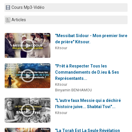
Ariel vient de donner son Maasser
Cours Mp3-Vidéo
Il reste 49 places pour étudier en groupe sur Zoom
Articles
Nathaniel vient de donner son Maasser
6 personnes viennent de faire un don pour 5 enfants déjà orphelins risquent de perdre leur maman
"Messibat Sidour - Mon premier livre
3 personnes viennent de nous rejoindre sur WhatsApp
de prière" Kitsour.
Kitsour
"Prêt à Respecter Tous les
Commandements de D.ieu & Ses
Représentants...
Kitsour
Binyamin BENHAMOU
"L'autre faux Messie qui a déchiré
l'histoire juive... Shabtaï Tsvi"...
Kitsour
"La Torah Est La Seule Révélation