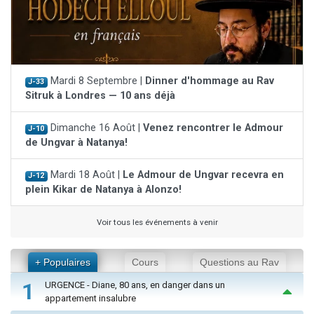
Mardi 8 Septembre |
Dinner d'hommage au Rav
J-33
Sitruk à Londres — 10 ans déjà
Dimanche 16 Août |
Venez rencontrer le Admour
J-10
de Ungvar à Natanya!
Mardi 18 Août |
Le Admour de Ungvar recevra en
J-12
plein Kikar de Natanya à Alonzo!
Voir tous les événements à venir
+ Populaires
Cours
Questions au Rav
1
URGENCE - Diane, 80 ans, en danger dans un
appartement insalubre