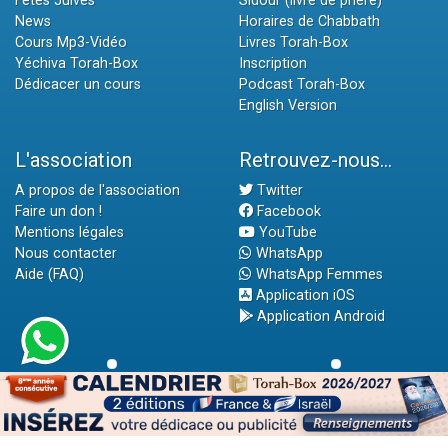
Fêtes Juives
Sidour (livre de prière)
News
Horaires de Chabbath
Cours Mp3-Vidéo
Livres Torah-Box
Yéchiva Torah-Box
Inscription
Dédicacer un cours
Podcast Torah-Box
English Version
L'association
Retrouvez-nous...
A propos de l'association
Twitter
Faire un don !
Facebook
Mentions légales
YouTube
Nous contacter
WhatsApp
Aide (FAQ)
WhatsApp Femmes
Application iOS
Application Android
Rav Aharon L. STEINMAN
Rabbi 'Haïm KANIEWSKI
Rabbi David ABI'HSSIRA
Rav Chlomo AMAR