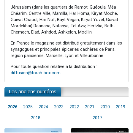
Jérusalem (dans les quartiers de Ramot, Guéoula, Méa
Chéarim, Centre Ville, Mamilla, Har Homa, Kiryat Moché,
Guivat Chaoul, Har Nof, Bayt Vegan, Kiryat Yovel, Guivat
Mordekhai) Raanana, Natanya, Tel-Aviv, Hertzlia, Beth-
Chemech, Elad, Ashdod, Ashkelon, Modi'in.
En France le magazine est distribué gratuitement dans les
synagogues et principales épiceries cachères de Paris,
région parisienne, Marseille, Lyon et Villeurbanne.
Pour toute question relative à la distribution :
diffusion@torah-box.com
Les anciens numéros
2026
2025
2024
2023
2022
2021
2020
2019
2018
2017