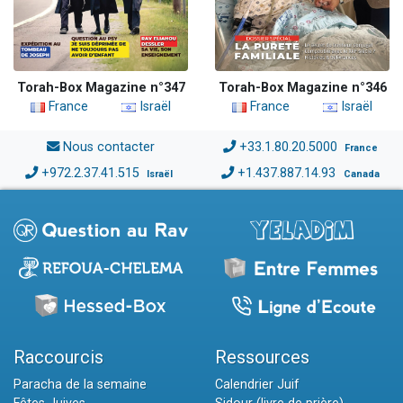
Torah-Box Magazine n°347
Torah-Box Magazine n°346
France
Israël
France
Israël
Nous contacter
+33.1.80.20.5000
France
+972.2.37.41.515
+1.437.887.14.93
Israël
Canada
Raccourcis
Ressources
Paracha de la semaine
Calendrier Juif