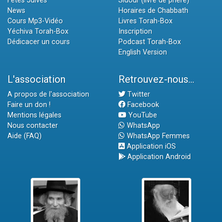
Fêtes Juives
Sidour (livre de prière)
News
Horaires de Chabbath
Cours Mp3-Vidéo
Livres Torah-Box
Yéchiva Torah-Box
Inscription
Dédicacer un cours
Podcast Torah-Box
English Version
L'association
Retrouvez-nous...
A propos de l'association
Twitter
Faire un don !
Facebook
Mentions légales
YouTube
Nous contacter
WhatsApp
Aide (FAQ)
WhatsApp Femmes
Application iOS
Application Android