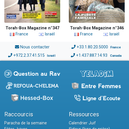
Torah-Box Magazine n°347
Torah-Box Magazine n°346
France
Israël
France
Israël
Nous contacter
+33.1.80.20.5000
France
+972.2.37.41.515
+1.437.887.14.93
Israël
Canada
Raccourcis
Ressources
Paracha de la semaine
Calendrier Juif