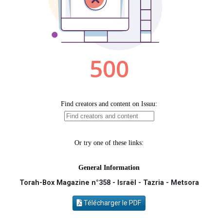
2 nouvelles musiques dans Torah-Box Music
8 personnes viennent de faire un don pour Tsédaka : pauvres d'Israel
Nouvelle émission radio : Visions de grandeur n°104 : Le Chabbath et le Birkat Hamazone à travers le temps
4 personnes viennent de nous rejoindre sur WhatsApp
17 personnes viennent de demander une bénédiction
Torah-Box Magazine n°358 - Israël - Tazria - Metsora
Télécharger le PDF