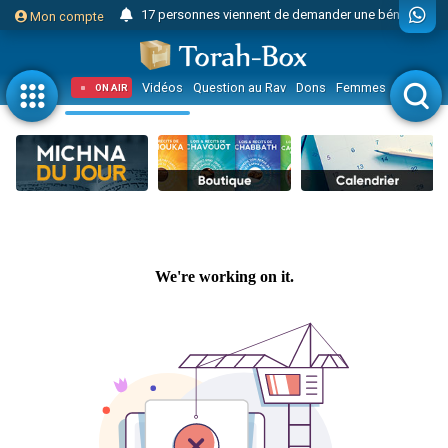
Il reste 49 places pour étudier en groupe sur Zoom
Mon compte
23 personnes viennent de faire un don pour Diane, 80 ans, dans un appartement insalubre
Eva vient de donner son Maasser
Vidéos
Question au Rav
Dons
Femmes
Enfants
ON AIR
4 personnes viennent de nous rejoindre sur WhatsApp
3 personnes viennent de nous rejoindre sur WhatsApp
Odaya vient de donner son Maasser
3 personnes viennent de faire un don pour 5 jours de vacances aux Orphelins
2 personnes viennent de nous rejoindre sur WhatsApp
13 personnes viennent de demander une bénédiction
Il reste 49 places pour étudier en groupe sur Zoom
30 personnes viennent de faire un don pour Sauvez la jambe de Yohan
12 nouvelles musiques dans Torah-Box Music
3 personnes viennent de nous rejoindre sur WhatsApp
2 personnes viennent de nous rejoindre sur WhatsApp
3 personnes viennent de nous rejoindre sur WhatsApp