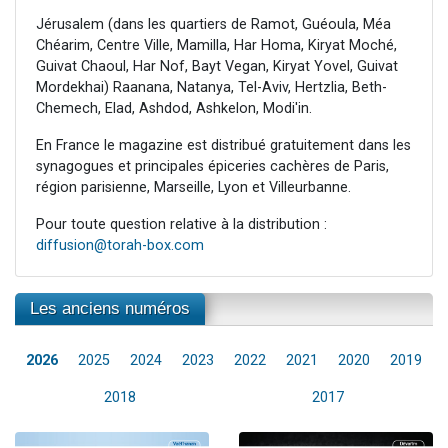
Jérusalem (dans les quartiers de Ramot, Guéoula, Méa
Chéarim, Centre Ville, Mamilla, Har Homa, Kiryat Moché,
Guivat Chaoul, Har Nof, Bayt Vegan, Kiryat Yovel, Guivat
Mordekhai) Raanana, Natanya, Tel-Aviv, Hertzlia, Beth-
Chemech, Elad, Ashdod, Ashkelon, Modi'in.
En France le magazine est distribué gratuitement dans les
synagogues et principales épiceries cachères de Paris,
région parisienne, Marseille, Lyon et Villeurbanne.
Pour toute question relative à la distribution :
diffusion@torah-box.com
Les anciens numéros
2026
2025
2024
2023
2022
2021
2020
2019
2018
2017