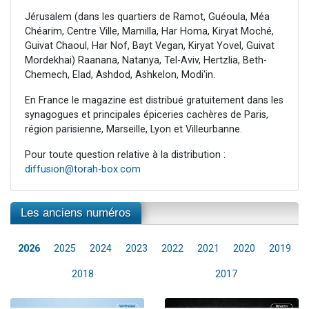
Jérusalem (dans les quartiers de Ramot, Guéoula, Méa
Chéarim, Centre Ville, Mamilla, Har Homa, Kiryat Moché,
Guivat Chaoul, Har Nof, Bayt Vegan, Kiryat Yovel, Guivat
Mordekhai) Raanana, Natanya, Tel-Aviv, Hertzlia, Beth-
Chemech, Elad, Ashdod, Ashkelon, Modi'in.
En France le magazine est distribué gratuitement dans les
synagogues et principales épiceries cachères de Paris,
région parisienne, Marseille, Lyon et Villeurbanne.
Pour toute question relative à la distribution :
diffusion@torah-box.com
Les anciens numéros
2026
2025
2024
2023
2022
2021
2020
2019
2018
2017