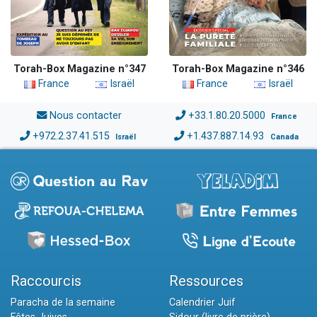
Torah-Box Magazine n°347
Torah-Box Magazine n°346
France
Israël
France
Israël
Nous contacter
+33.1.80.20.5000
France
+972.2.37.41.515
+1.437.887.14.93
Israël
Canada
Raccourcis
Ressources
Paracha de la semaine
Calendrier Juif