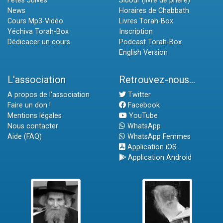
Fêtes Juives
Sidour (livre de prière)
News
Horaires de Chabbath
Cours Mp3-Vidéo
Livres Torah-Box
Yéchiva Torah-Box
Inscription
Dédicacer un cours
Podcast Torah-Box
English Version
L'association
Retrouvez-nous...
A propos de l'association
Twitter
Faire un don !
Facebook
Mentions légales
YouTube
Nous contacter
WhatsApp
Aide (FAQ)
WhatsApp Femmes
Application iOS
Application Android