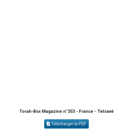
30 personnes viennent de faire un don pour Sauvez la jambe de Yohan
Il reste 49 places pour étudier en groupe sur Zoom
12 nouvelles musiques dans Torah-Box Music
29 personnes viennent de demander une bénédiction
Il reste 49 places pour étudier en groupe sur Zoom
Torah-Box Magazine n°353 - France - Tetsavé
Télécharger le PDF