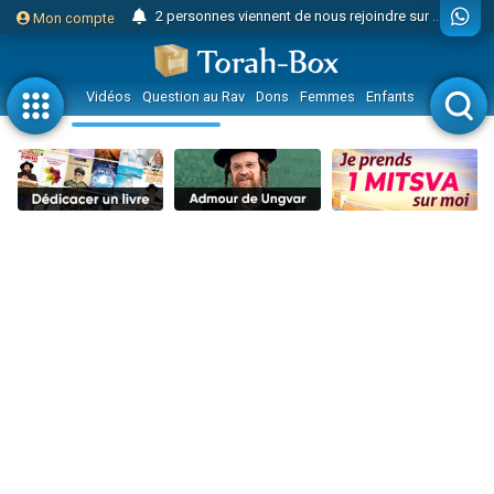
2 personnes viennent de nous rejoindre sur WhatsApp
Mon compte
2 personnes viennent de nous rejoindre sur WhatsApp
Eli vient de donner son Maasser
Vidéos
Question au Rav
Dons
Femmes
Enfants
Etude sur 
3 personnes viennent de faire un don pour Événements Torah-Box
Lisbel Esther vient de donner son Maasser
2 personnes viennent de faire un don pour Tsédaka : pauvres d'Israel
3 personnes viennent de nous rejoindre sur WhatsApp
11 personnes viennent de demander une bénédiction
Il reste 49 places pour étudier en groupe sur Zoom
3 personnes viennent de faire un don pour Diane, 80 ans, dans un appartement insalubre
2 personnes viennent de nous rejoindre sur WhatsApp
29 personnes viennent de demander une bénédiction
Il reste 49 places pour étudier en groupe sur Zoom
2 personnes viennent de nous rejoindre sur WhatsApp
6 personnes viennent de nous rejoindre sur WhatsApp