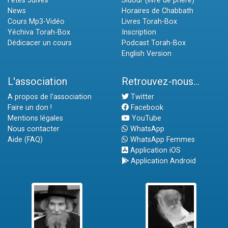
Fêtes Juives
Sidour (livre de prière)
News
Horaires de Chabbath
Cours Mp3-Vidéo
Livres Torah-Box
Yéchiva Torah-Box
Inscription
Dédicacer un cours
Podcast Torah-Box
English Version
L'association
Retrouvez-nous...
A propos de l'association
Twitter
Faire un don !
Facebook
Mentions légales
YouTube
Nous contacter
WhatsApp
Aide (FAQ)
WhatsApp Femmes
Application iOS
Application Android