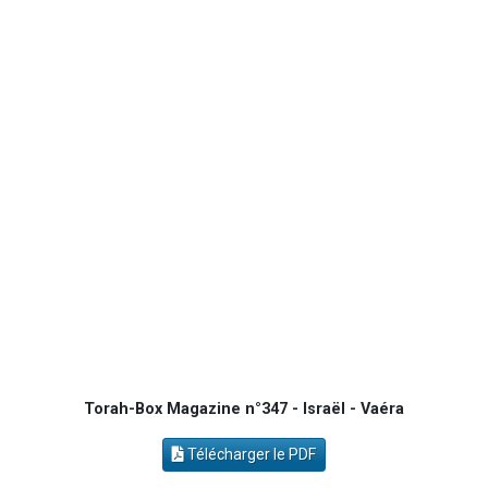
3 personnes viennent de nous rejoindre sur WhatsApp
8 personnes viennent de faire un don pour Tsédaka : pauvres d'Israel
2 personnes viennent de faire un don pour 1 Journée de Vacances Pour les Enfants
17 personnes viennent de demander une bénédiction
Torah-Box Magazine n°347 - Israël - Vaéra
Télécharger le PDF