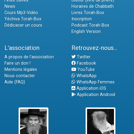
Fêtes Juives
Sidour (livre de prière)
News
Horaires de Chabbath
Cours Mp3-Vidéo
Livres Torah-Box
Yéchiva Torah-Box
Inscription
Dédicacer un cours
Podcast Torah-Box
English Version
L'association
Retrouvez-nous...
A propos de l'association
Twitter
Faire un don !
Facebook
Mentions légales
YouTube
Nous contacter
WhatsApp
Aide (FAQ)
WhatsApp Femmes
Application iOS
Application Android