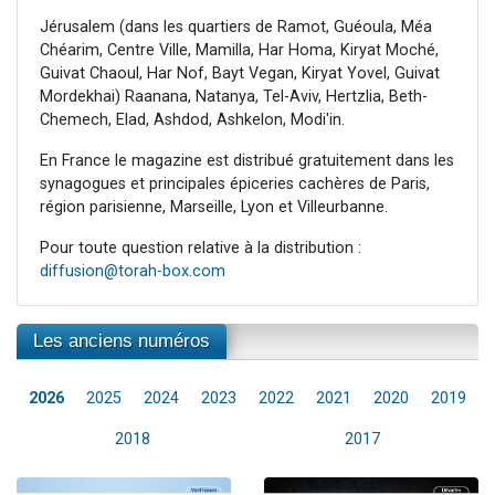
Jérusalem (dans les quartiers de Ramot, Guéoula, Méa
Chéarim, Centre Ville, Mamilla, Har Homa, Kiryat Moché,
Guivat Chaoul, Har Nof, Bayt Vegan, Kiryat Yovel, Guivat
Mordekhai) Raanana, Natanya, Tel-Aviv, Hertzlia, Beth-
Chemech, Elad, Ashdod, Ashkelon, Modi'in.
En France le magazine est distribué gratuitement dans les
synagogues et principales épiceries cachères de Paris,
région parisienne, Marseille, Lyon et Villeurbanne.
Pour toute question relative à la distribution :
diffusion@torah-box.com
Les anciens numéros
2026
2025
2024
2023
2022
2021
2020
2019
2018
2017