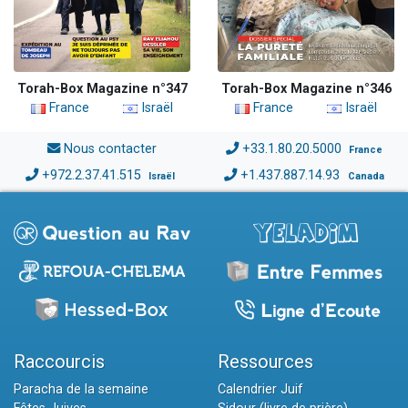
Torah-Box Magazine n°347
Torah-Box Magazine n°346
France
Israël
France
Israël
Nous contacter
+33.1.80.20.5000
France
+972.2.37.41.515
+1.437.887.14.93
Israël
Canada
Raccourcis
Ressources
Paracha de la semaine
Calendrier Juif