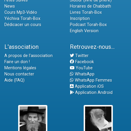
Fêtes Juives
Sidour (livre de prière)
News
Horaires de Chabbath
Cours Mp3-Vidéo
Livres Torah-Box
Yéchiva Torah-Box
Inscription
Dédicacer un cours
Podcast Torah-Box
English Version
L'association
Retrouvez-nous...
A propos de l'association
Twitter
Faire un don !
Facebook
Mentions légales
YouTube
Nous contacter
WhatsApp
Aide (FAQ)
WhatsApp Femmes
Application iOS
Application Android