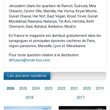
Jérusalem (dans les quartiers de Ramot, Guéoula, Méa
Chéarim, Centre Ville, Mamilla, Har Homa, Kiryat Moché,
Guivat Chaoul, Har Nof, Bayt Vegan, Kiryat Yovel, Guivat
Mordekhai) Raanana, Natanya, Tel-Aviv, Hertzlia, Beth-
Chemech, Elad, Ashdod, Ashkelon, Modi'in.
En France le magazine est distribué gratuitement dans les
synagogues et principales épiceries cachères de Paris,
région parisienne, Marseille, Lyon et Villeurbanne.
Pour toute question relative à la distribution :
diffusion@torah-box.com
Les anciens numéros
2026
2025
2024
2023
2022
2021
2020
2019
2018
2017