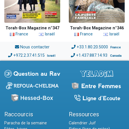
Torah-Box Magazine n°347
Torah-Box Magazine n°346
France
Israël
France
Israël
Nous contacter
+33.1.80.20.5000
France
+972.2.37.41.515
+1.437.887.14.93
Israël
Canada
Raccourcis
Ressources
Paracha de la semaine
Calendrier Juif