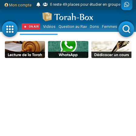
Mon compte
23 personnes viennent de faire un don pour Diane, 80 ans, dans un appartement insalubre
Eva vient de donner son Maasser
4 personnes viennent de nous rejoindre sur WhatsApp
Vidéos
Question au Rav
Dons
Femmes
Enfants
ON AIR
3 personnes viennent de nous rejoindre sur WhatsApp
Odaya vient de donner son Maasser
3 personnes viennent de faire un don pour 5 jours de vacances aux Orphelins
2 personnes viennent de nous rejoindre sur WhatsApp
13 personnes viennent de demander une bénédiction
Il reste 49 places pour étudier en groupe sur Zoom
30 personnes viennent de faire un don pour Sauvez la jambe de Yohan
12 nouvelles musiques dans Torah-Box Music
3 personnes viennent de nous rejoindre sur WhatsApp
2 personnes viennent de nous rejoindre sur WhatsApp
3 personnes viennent de nous rejoindre sur WhatsApp
2 nouvelles musiques dans Torah-Box Music