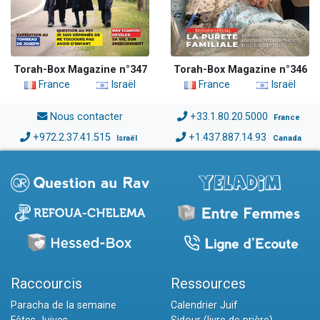
Torah-Box Magazine n°347
Torah-Box Magazine n°346
France
Israël
France
Israël
Nous contacter
+33.1.80.20.5000
France
+972.2.37.41.515
+1.437.887.14.93
Israël
Canada
Raccourcis
Ressources
Paracha de la semaine
Calendrier Juif