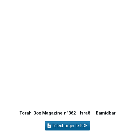
8 personnes viennent de faire un don pour Tsédaka : pauvres d'Israel
Nouvelle émission radio : Visions de grandeur n°104 : Le Chabbath et le Birkat Hamazone à travers le temps
4 personnes viennent de nous rejoindre sur WhatsApp
17 personnes viennent de demander une bénédiction
Torah-Box Magazine n°362 - Israël - Bamidbar
Télécharger le PDF