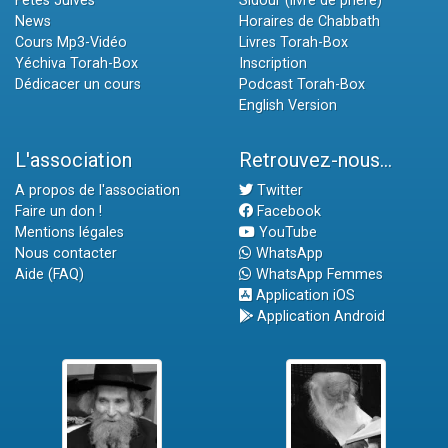
Fêtes Juives
Sidour (livre de prière)
News
Horaires de Chabbath
Cours Mp3-Vidéo
Livres Torah-Box
Yéchiva Torah-Box
Inscription
Dédicacer un cours
Podcast Torah-Box
English Version
L'association
Retrouvez-nous...
A propos de l'association
Twitter
Faire un don !
Facebook
Mentions légales
YouTube
Nous contacter
WhatsApp
Aide (FAQ)
WhatsApp Femmes
Application iOS
Application Android