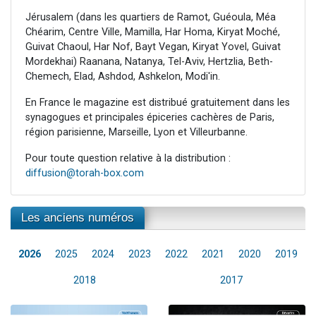
Jérusalem (dans les quartiers de Ramot, Guéoula, Méa
Chéarim, Centre Ville, Mamilla, Har Homa, Kiryat Moché,
Guivat Chaoul, Har Nof, Bayt Vegan, Kiryat Yovel, Guivat
Mordekhai) Raanana, Natanya, Tel-Aviv, Hertzlia, Beth-
Chemech, Elad, Ashdod, Ashkelon, Modi'in.
En France le magazine est distribué gratuitement dans les
synagogues et principales épiceries cachères de Paris,
région parisienne, Marseille, Lyon et Villeurbanne.
Pour toute question relative à la distribution :
diffusion@torah-box.com
Les anciens numéros
2026
2025
2024
2023
2022
2021
2020
2019
2018
2017