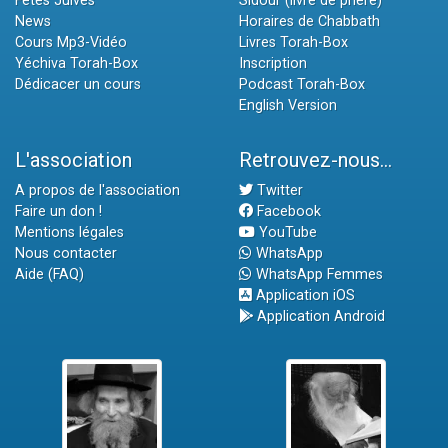
Fêtes Juives
Sidour (livre de prière)
News
Horaires de Chabbath
Cours Mp3-Vidéo
Livres Torah-Box
Yéchiva Torah-Box
Inscription
Dédicacer un cours
Podcast Torah-Box
English Version
L'association
Retrouvez-nous...
A propos de l'association
Twitter
Faire un don !
Facebook
Mentions légales
YouTube
Nous contacter
WhatsApp
Aide (FAQ)
WhatsApp Femmes
Application iOS
Application Android