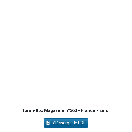
Il reste 49 places pour étudier en groupe sur Zoom
12 nouvelles musiques dans Torah-Box Music
2 personnes viennent de nous rejoindre sur WhatsApp
29 personnes viennent de demander une bénédiction
Il reste 49 places pour étudier en groupe sur Zoom
Torah-Box Magazine n°360 - France - Emor
Télécharger le PDF