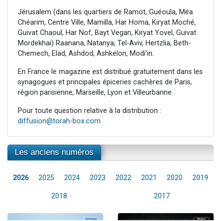
Jérusalem (dans les quartiers de Ramot, Guéoula, Méa
Chéarim, Centre Ville, Mamilla, Har Homa, Kiryat Moché,
Guivat Chaoul, Har Nof, Bayt Vegan, Kiryat Yovel, Guivat
Mordekhai) Raanana, Natanya, Tel-Aviv, Hertzlia, Beth-
Chemech, Elad, Ashdod, Ashkelon, Modi'in.
En France le magazine est distribué gratuitement dans les
synagogues et principales épiceries cachères de Paris,
région parisienne, Marseille, Lyon et Villeurbanne.
Pour toute question relative à la distribution :
diffusion@torah-box.com
Les anciens numéros
2026
2025
2024
2023
2022
2021
2020
2019
2018
2017