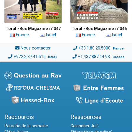
Torah-Box Magazine n°347
Torah-Box Magazine n°346
France
Israël
France
Israël
Nous contacter
+33.1.80.20.5000
France
+972.2.37.41.515
+1.437.887.14.93
Israël
Canada
Raccourcis
Ressources
Paracha de la semaine
Calendrier Juif