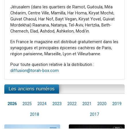
Jérusalem (dans les quartiers de Ramot, Guéoula, Méa
Chéarim, Centre Ville, Mamilla, Har Homa, Kiryat Moché,
Guivat Chaoul, Har Nof, Bayt Vegan, Kiryat Yovel, Guivat
Mordekhai) Raanana, Natanya, Tel-Aviv, Hertzlia, Beth-
Chemech, Elad, Ashdod, Ashkelon, Modi'in.
En France le magazine est distribué gratuitement dans les
synagogues et principales épiceries cachères de Paris,
région parisienne, Marseille, Lyon et Villeurbanne.
Pour toute question relative à la distribution :
diffusion@torah-box.com
Les anciens numéros
2026
2025
2024
2023
2022
2021
2020
2019
2018
2017