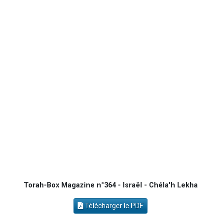
Il reste 49 places pour étudier en groupe sur Zoom
12 nouvelles musiques dans Torah-Box Music
29 personnes viennent de demander une bénédiction
Il reste 49 places pour étudier en groupe sur Zoom
Torah-Box Magazine n°364 - Israël - Chéla'h Lekha
Télécharger le PDF