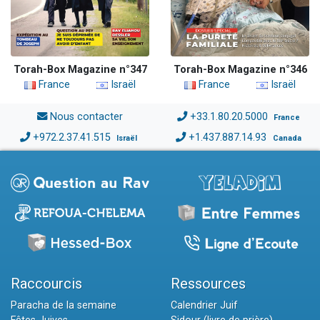
Torah-Box Magazine n°347
Torah-Box Magazine n°346
France
Israël
France
Israël
Nous contacter
+33.1.80.20.5000
France
+972.2.37.41.515
+1.437.887.14.93
Israël
Canada
Raccourcis
Ressources
Paracha de la semaine
Calendrier Juif