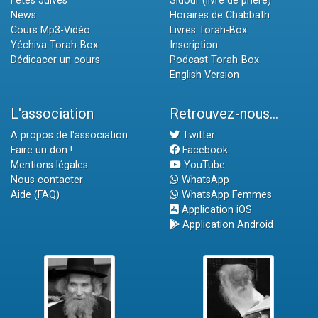
Fêtes Juives
Sidour (livre de prière)
News
Horaires de Chabbath
Cours Mp3-Vidéo
Livres Torah-Box
Yéchiva Torah-Box
Inscription
Dédicacer un cours
Podcast Torah-Box
English Version
L'association
Retrouvez-nous...
A propos de l'association
Twitter
Faire un don !
Facebook
Mentions légales
YouTube
Nous contacter
WhatsApp
Aide (FAQ)
WhatsApp Femmes
Application iOS
Application Android