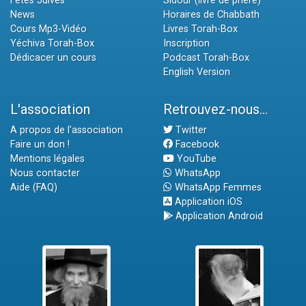
Fêtes Juives
Sidour (livre de prière)
News
Horaires de Chabbath
Cours Mp3-Vidéo
Livres Torah-Box
Yéchiva Torah-Box
Inscription
Dédicacer un cours
Podcast Torah-Box
English Version
L'association
Retrouvez-nous...
A propos de l'association
Twitter
Faire un don !
Facebook
Mentions légales
YouTube
Nous contacter
WhatsApp
Aide (FAQ)
WhatsApp Femmes
Application iOS
Application Android