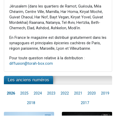
Jérusalem (dans les quartiers de Ramot, Guéoula, Méa
Chéarim, Centre Ville, Mamilla, Har Homa, Kiryat Moché,
Guivat Chaoul, Har Nof, Bayt Vegan, Kiryat Yovel, Guivat
Mordekhai) Raanana, Natanya, Tel-Aviv, Hertzlia, Beth-
Chemech, Elad, Ashdod, Ashkelon, Modi'in.
En France le magazine est distribué gratuitement dans les
synagogues et principales épiceries cachères de Paris,
région parisienne, Marseille, Lyon et Villeurbanne.
Pour toute question relative à la distribution :
diffusion@torah-box.com
Les anciens numéros
2026
2025
2024
2023
2022
2021
2020
2019
2018
2017