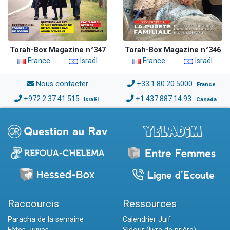
Torah-Box Magazine n°347
Torah-Box Magazine n°346
France
Israël
France
Israël
Nous contacter
+33.1.80.20.5000
France
+972.2.37.41.515
+1.437.887.14.93
Israël
Canada
Raccourcis
Ressources
Paracha de la semaine
Calendrier Juif