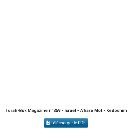
3 personnes viennent de nous rejoindre sur WhatsApp
3 personnes viennent de faire un don pour 5 jours de vacances aux Orphelins
Odaya vient de donner son Maasser
2 personnes viennent de faire un don pour Tsédaka : pauvres d'Israel
3 personnes viennent de nous rejoindre sur WhatsApp
Torah-Box Magazine n°359 - Israël - A'haré Mot - Kedochim
Télécharger le PDF