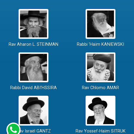
Rav Aharon L. STEINMAN
Rabbi 'Haïm KANIEWSKI
Rabbi David ABI'HSSIRA
Rav Chlomo AMAR
Rav Israël GANTZ
Rav Yossef-Haïm SITRUK