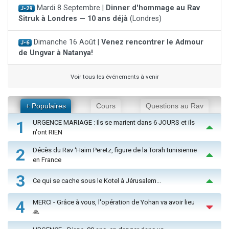
Mardi 8 Septembre |
Dinner d'hommage au Rav
J-29
Sitruk à Londres — 10 ans déjà
(Londres)
Dimanche 16 Août |
Venez rencontrer le Admour
J-6
de Ungvar à Natanya!
Voir tous les événements à venir
+ Populaires
Cours
Questions au Rav
1
URGENCE MARIAGE : Ils se marient dans 6 JOURS et ils
n'ont RIEN
2
Décès du Rav ‘Haïm Peretz, figure de la Torah tunisienne
en France
3
Ce qui se cache sous le Kotel à Jérusalem...
4
MERCI - Grâce à vous, l'opération de Yohan va avoir lieu
🙏