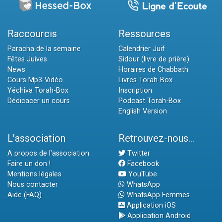
Raccourcis
Ressources
Paracha de la semaine
Calendrier Juif
Fêtes Juives
Sidour (livre de prière)
News
Horaires de Chabbath
Cours Mp3-Vidéo
Livres Torah-Box
Yéchiva Torah-Box
Inscription
Dédicacer un cours
Podcast Torah-Box
English Version
L'association
Retrouvez-nous...
A propos de l'association
Twitter
Faire un don !
Facebook
Mentions légales
YouTube
Nous contacter
WhatsApp
Aide (FAQ)
WhatsApp Femmes
Application iOS
Application Android