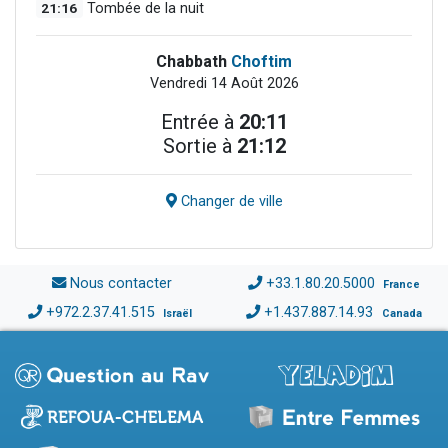
21:16
Tombée de la nuit
Chabbath
Choftim
Vendredi 14 Août 2026
Entrée à
20:11
Sortie à
21:12
Changer de ville
Nous contacter
+33.1.80.20.5000
France
+972.2.37.41.515
+1.437.887.14.93
Israël
Canada