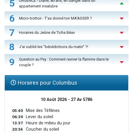
5
URGENCE - Diane, 80 ans, en danger dans un
appartement insalubre
6
Micro-trottoir - T'as donné ton MA’ASSER ?
7
Horaires du Jeûne de Ticha Béav
8
J'ai oublié les "bénédictions du matin" ?!
9
Question au Psy : Comment raviver la flamme dans le
couple ?
Horaires pour Columbus
10 Août 2026 - 27 Av 5786
05:40
Mise des Téfilines
06:39
Lever du soleil
13:37
Heure de milieu du jour
20:34
Coucher du soleil