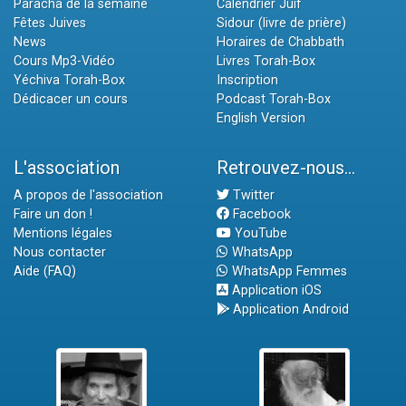
Paracha de la semaine
Calendrier Juif
Fêtes Juives
Sidour (livre de prière)
News
Horaires de Chabbath
Cours Mp3-Vidéo
Livres Torah-Box
Yéchiva Torah-Box
Inscription
Dédicacer un cours
Podcast Torah-Box
English Version
L'association
Retrouvez-nous...
A propos de l'association
Twitter
Faire un don !
Facebook
Mentions légales
YouTube
Nous contacter
WhatsApp
Aide (FAQ)
WhatsApp Femmes
Application iOS
Application Android