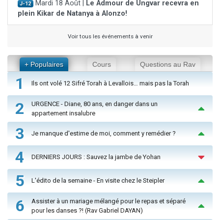
Mardi 18 Août |
Le Admour de Ungvar recevra en
J-12
plein Kikar de Natanya à Alonzo!
Voir tous les événements à venir
+ Populaires
Cours
Questions au Rav
1
Ils ont volé 12 Sifré Torah à Levallois… mais pas la Torah
2
URGENCE - Diane, 80 ans, en danger dans un
appartement insalubre
3
Je manque d'estime de moi, comment y remédier ?
4
DERNIERS JOURS : Sauvez la jambe de Yohan
5
L'édito de la semaine - En visite chez le Steipler
6
Assister à un mariage mélangé pour le repas et séparé
pour les danses ?! (Rav Gabriel DAYAN)