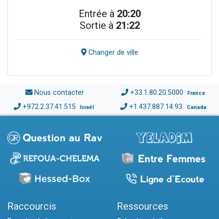
Entrée à
20:20
Sortie à
21:22
Changer de ville
Nous contacter
+33.1.80.20.5000
France
+972.2.37.41.515
+1.437.887.14.93
Israël
Canada
Raccourcis
Ressources