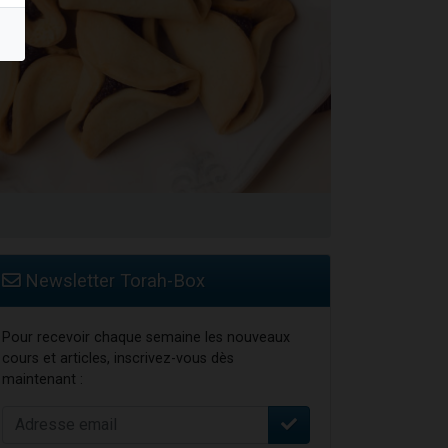
Newsletter Torah-Box
Pour recevoir chaque semaine les nouveaux
cours et articles, inscrivez-vous dès
maintenant :