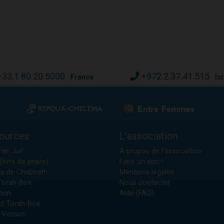
+33.1.80.20.5000
+972.2.37.41.515
France
Is
ources
L'association
ier Juif
A propos de l'association
(livre de prière)
Faire un don !
es de Chabbath
Mentions légales
 Torah-Box
Nous contacter
tion
Aide (FAQ)
t Torah-Box
 Version