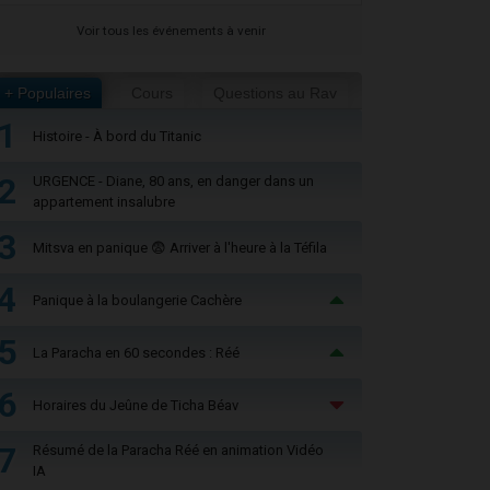
Voir tous les événements à venir
+ Populaires
Cours
Questions au Rav
1
Histoire - À bord du Titanic
2
URGENCE - Diane, 80 ans, en danger dans un
appartement insalubre
3
Mitsva en panique 😨 Arriver à l'heure à la Téfila
4
Panique à la boulangerie Cachère
5
La Paracha en 60 secondes : Réé
6
Horaires du Jeûne de Ticha Béav
7
Résumé de la Paracha Réé en animation Vidéo
IA