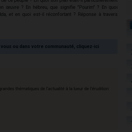
e ce peuple ? En quoi son plan était-il particulièrement
en œuvre ? En hébreu, que signifie "Pourim" ? En quoi
a, et en quoi est-il réconfortant ? Réponse à travers
vous ou dans votre communauté, cliquez-ici
andes thématiques de l'actualité à la lueur de l'érudition