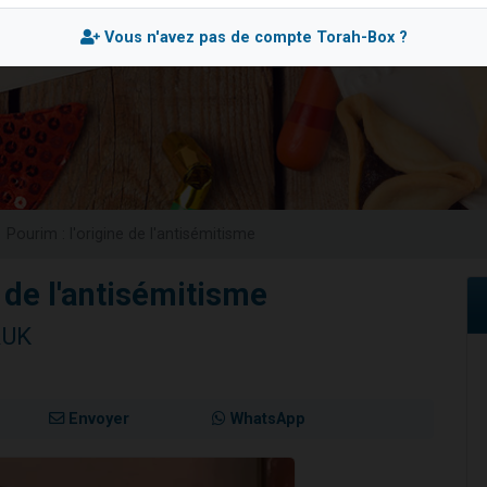
 viennent de demander une bénédiction
Vous n'avez pas de compte Torah-Box ?
nnes viennent de faire un don pour Sauvez la jambe de Yohan
49 places pour étudier en groupe sur Zoom
lles musiques dans Torah-Box Music
 viennent de demander une bénédiction
Pourim : l'origine de l'antisémitisme
e de l'antisémitisme
RUK
Envoyer
WhatsApp