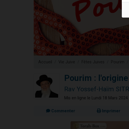
13 personnes
30 perso
Il reste 
12 nouve
29 personnes
Accueil
Vie Juive
Fêtes Juives
Pourim
Pourim : l'origin
Rav Yossef-Haïm SIT
Mis en ligne le Lundi 18 Mars 2024
Commenter
Imprimer