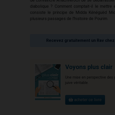
de convaincre A'hachvéroch de se débarrasser d
diabolique ? Comment comptait-il le mettre 
consiste le principe de Midda Kénéguèd Midd
plusieurs passages de l'histoire de Pourim.
Recevez gratuitement un Rav chez 
Voyons plus clair
Une mise en perspective des gr
juive véritable.
acheter ce livre