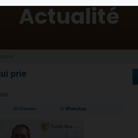
 viennent de demander une bénédiction
nnes viennent de faire un don pour Sauvez la jambe de Yohan
49 places pour étudier en groupe sur Zoom
lles musiques dans Torah-Box Music
 viennent de demander une bénédiction
qui prie
ui prie
2020
Envoyer
WhatsApp