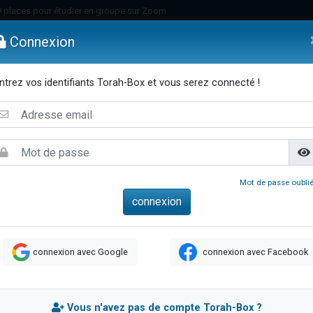
49 places pour étudier en groupe sur Zoom
nes viennent de faire un don pour Diane, 80 ans, dans un appartement insalu
Connexion
viennent de nous rejoindre sur WhatsApp
viennent de nous rejoindre sur WhatsApp
ntrez vos identifiants Torah-Box et vous serez connecté !
es viennent de faire un don pour Reloger Rivka, 6 enfants, victime de violences
emmes
Enfants
Etude sur Texte
Musique
Paracha
Di
es viennent de faire un don pour 1 Journée de Vacances Pour les Enfants
 viennent de demander une bénédiction
viennent de nous rejoindre sur WhatsApp
49 places pour étudier en groupe sur Zoom
Mot de passe oublié
 donner son Maasser
viennent de nous rejoindre sur WhatsApp
viennent de nous rejoindre sur WhatsApp
connexion avec Google
connexion avec Facebook
de donner son Maasser
es viennent de faire un don pour 5 jours de vacances aux Orphelins
viennent de nous rejoindre sur WhatsApp
Vous n'avez pas de compte Torah-Box ?