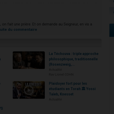
.
, on fait une prière. Et on demande au Seigneur, en vis a
 suite du commentaire
La Téchouva : triple approche
h
philosophique, traditionnelle
(Rosenzweig,...
Actualité
Rav Lionel COHN
e
Plaidoyer fort pour les
étudiants en Torah 🏛️ Yossi
Taïeb, Knesset
Actualité
VS