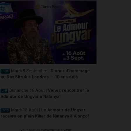
Mardi 8 Septembre |
Dinner d'hommage
J-31
au Rav Sitruk à Londres — 10 ans déjà
Dimanche 16 Août |
Venez rencontrer le
J-8
Admour de Ungvar à Natanya!
Mardi 18 Août |
Le Admour de Ungvar
J-10
recevra en plein Kikar de Natanya à Alonzo!
Voir tous les événements à venir