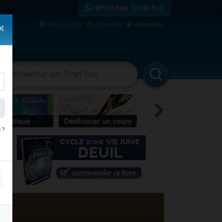
WhatsApp Torah-Box
bre
Mon compte
Calendrier
Columbus
×
...
vertissements
Livres
Rabbanim
 ?