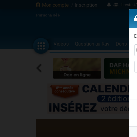
Mon compte
/
Inscription
Il reste 
16 person
Paracha Réé
2 personnes 
6 personnes 
E
4 personn
Vidéos
Question au Rav
Dons
F
2 personn
17 personnes
4 personnes 
Il reste 
Eva vient de
4 personnes 
3 personnes 
Odaya vient 
3 personn
2 personnes 