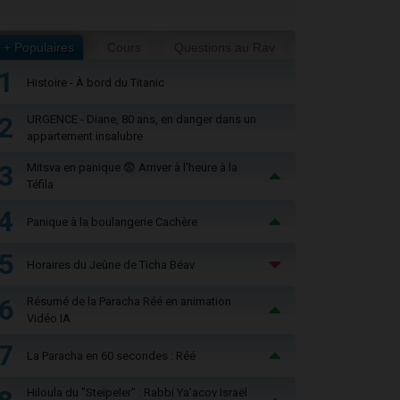
+ Populaires
Cours
Questions au Rav
1
Histoire - À bord du Titanic
2
URGENCE - Diane, 80 ans, en danger dans un
appartement insalubre
3
Mitsva en panique 😨 Arriver à l'heure à la
Téfila
4
Panique à la boulangerie Cachère
5
Horaires du Jeûne de Ticha Béav
6
Résumé de la Paracha Réé en animation
Vidéo IA
7
La Paracha en 60 secondes : Réé
Hiloula du "Steïpeler" : Rabbi Ya’acov Israël