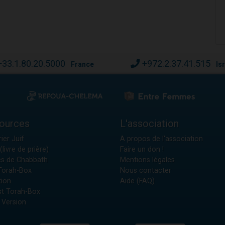
+33.1.80.20.5000
+972.2.37.41.515
France
Is
ources
L'association
ier Juif
A propos de l'association
(livre de prière)
Faire un don !
es de Chabbath
Mentions légales
 Torah-Box
Nous contacter
tion
Aide (FAQ)
t Torah-Box
 Version