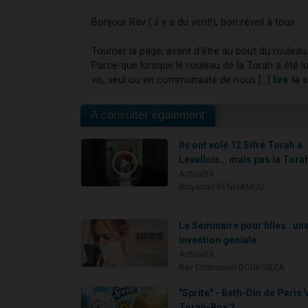
Bonjour Rav ( il y a du vent!), bon réveil à tous
Tourner la page, avant d'être au bout du rouleau
Parce-que lorsque le rouleau de la Torah a été lu
vis, seul ou en communauté de nous [...]
lire la
A consulter également
Ils ont volé 12 Sifré Torah à
Levallois… mais pas la Tora
Actualité
Binyamin BENHAMOU
Le Séminaire pour filles : un
invention géniale
Actualité
Rav Emmanuel BOUKOBZA
"Sprite" - Beth-Din de Paris 
Torah-Box ?