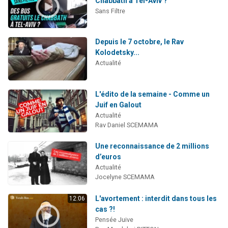
Chabbath à Tel-Aviv ?
3 personnes viennent de nous rejoindre sur WhatsApp
Sans Filtre
3 personnes viennent de faire un don pour 5 jours de vacances aux Orphelins
Odaya vient de donner son Maasser
Depuis le 7 octobre, le Rav
Kolodetsky...
13 personnes viennent de demander une bénédiction
Actualité
3 personnes viennent de nous rejoindre sur WhatsApp
L'édito de la semaine - Comme un
Juif en Galout
Actualité
Rav Daniel SCEMAMA
Une reconnaissance de 2 millions
d’euros
Actualité
Jocelyne SCEMAMA
L'avortement : interdit dans tous les
12:06
cas ?!
Pensée Juive