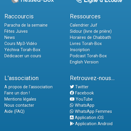
Raccourcis
Ressources
Paracha de la semaine
Calendrier Juif
Fêtes Juives
Sidour (livre de prière)
News
Horaires de Chabbath
Cours Mp3-Vidéo
Livres Torah-Box
Yéchiva Torah-Box
Inscription
Dédicacer un cours
Podcast Torah-Box
English Version
L'association
Retrouvez-nous...
A propos de l'association
Twitter
Faire un don !
Facebook
Mentions légales
YouTube
Nous contacter
WhatsApp
Aide (FAQ)
WhatsApp Femmes
Application iOS
Application Android