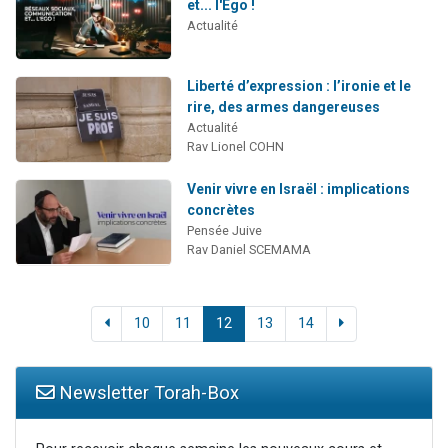
et... l'Ego !
Actualité
Liberté d’expression : l’ironie et le
rire, des armes dangereuses
Actualité
Rav Lionel COHN
Venir vivre en Israël : implications
concrètes
Pensée Juive
Rav Daniel SCEMAMA
10
11
12
13
14
Newsletter Torah-Box