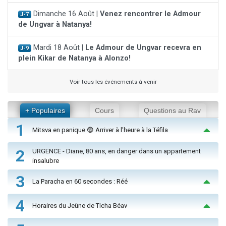
Dimanche 16 Août |
Venez rencontrer le Admour
J-7
de Ungvar à Natanya!
Mardi 18 Août |
Le Admour de Ungvar recevra en
J-9
plein Kikar de Natanya à Alonzo!
Voir tous les événements à venir
+ Populaires
Cours
Questions au Rav
1
Mitsva en panique 😨 Arriver à l'heure à la Téfila
2
URGENCE - Diane, 80 ans, en danger dans un appartement
insalubre
3
La Paracha en 60 secondes : Réé
4
Horaires du Jeûne de Ticha Béav