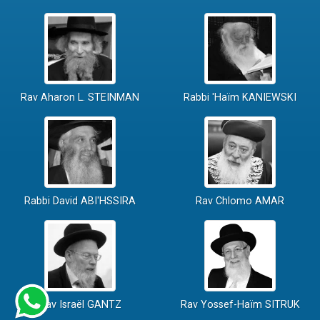
Rav Aharon L. STEINMAN
Rabbi 'Haïm KANIEWSKI
Rabbi David ABI'HSSIRA
Rav Chlomo AMAR
Rav Israël GANTZ
Rav Yossef-Haïm SITRUK