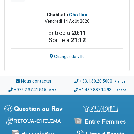
Chabbath
Choftim
Vendredi 14 Août 2026
Entrée à
20:11
Sortie à
21:12
Changer de ville
Nous contacter
+33.1.80.20.5000
France
+972.2.37.41.515
+1.437.887.14.93
Israël
Canada