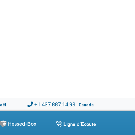
+1.437.887.14.93
raël
Canada