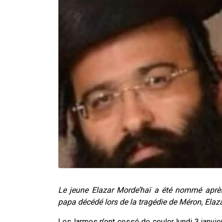
Le jeune Elazar Morde’haï a été nommé aprè
papa décédé lors de la tragédie de Méron, Elaz
Les larmes n’ont cessé de couler lundi 3 janvier