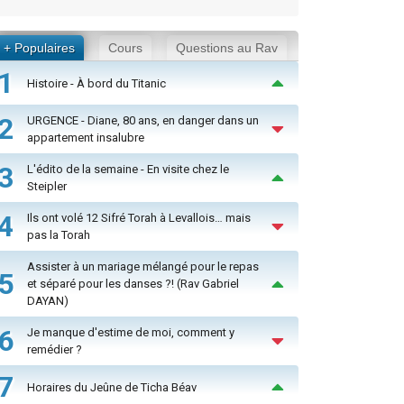
+ Populaires
Cours
Questions au Rav
1
Histoire - À bord du Titanic
2
URGENCE - Diane, 80 ans, en danger dans un
appartement insalubre
3
L'édito de la semaine - En visite chez le
Steipler
4
Ils ont volé 12 Sifré Torah à Levallois… mais
pas la Torah
Assister à un mariage mélangé pour le repas
5
et séparé pour les danses ?! (Rav Gabriel
DAYAN)
6
Je manque d'estime de moi, comment y
remédier ?
7
Horaires du Jeûne de Ticha Béav