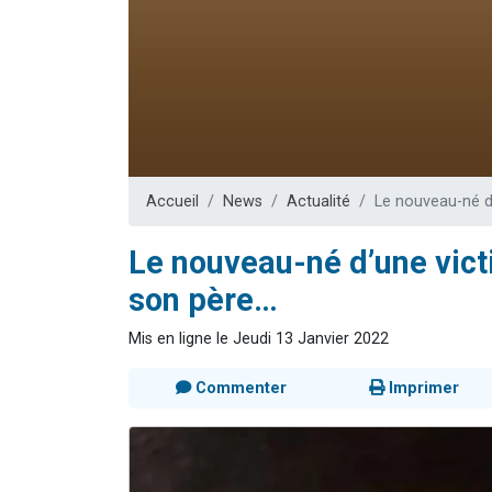
2 personnes 
2 nouvel
3 personnes 
8 personn
2 personn
Accueil
News
Actualité
Le nouveau-né d
Le nouveau-né d’une vic
son père…
Mis en ligne le Jeudi 13 Janvier 2022
Commenter
Imprimer