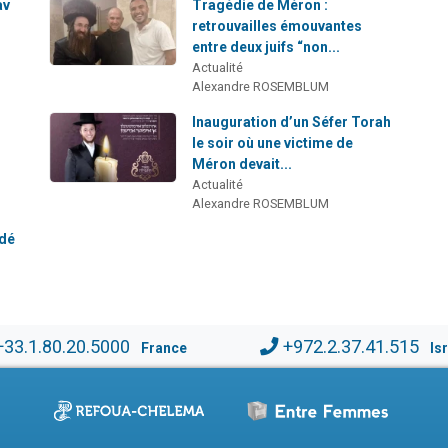
av
Tragédie de Méron :
retrouvailles émouvantes
entre deux juifs “non...
Actualité
Alexandre ROSEMBLUM
Inauguration d’un Séfer Torah
le soir où une victime de
Méron devait...
Actualité
Alexandre ROSEMBLUM
édé
+33.1.80.20.5000
+972.2.37.41.515
France
Is