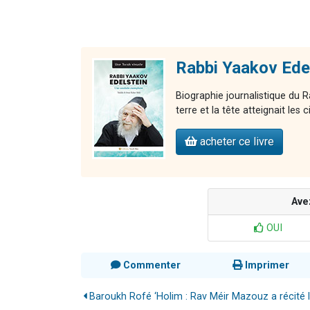
Rabbi Yaakov Edel
Biographie journalistique du R
terre et la tête atteignait les c
acheter ce livre
Ave
OUI
Commenter
Imprimer
Baroukh Rofé ‘Holim : Rav Méir Mazouz a récité le