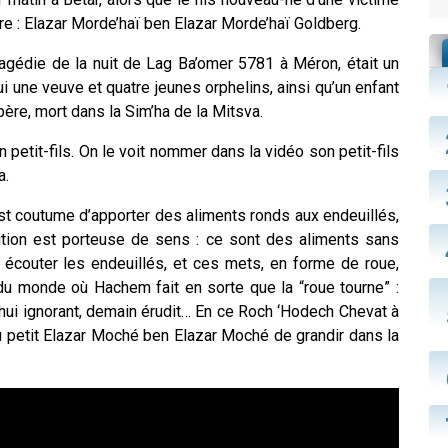
 : Elazar Morde’haï ben Elazar Morde’haï Goldberg.
tragédie de la nuit de Lag Ba’omer 5781 à Méron, était un
ui une veuve et quatre jeunes orphelins, ainsi qu’un enfant
père, mort dans la Sim’ha de la Mitsva.
petit-fils. On le voit nommer dans la vidéo son petit-fils
a.
 est coutume d’apporter des aliments ronds aux endeuillés,
ition est porteuse de sens : ce sont des aliments sans
it écouter les endeuillés, et ces mets, en forme de roue,
du monde où Hachem fait en sorte que la “roue tourne” :
d’hui ignorant, demain érudit… En ce Roch ‘Hodech Chevat à
au petit Elazar Moché ben Elazar Moché de grandir dans la