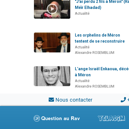
"J'ai perdu 2 fils à Méron" (R
Méïr Elhadad)
Actualité
Les orphelins de Méron
tentent de se reconstruire
Actualité
Alexandre ROSEMBLUM
L’ange Israël Enkaoua, déc
à Méron
Actualité
Alexandre ROSEMBLUM
Nous contacter