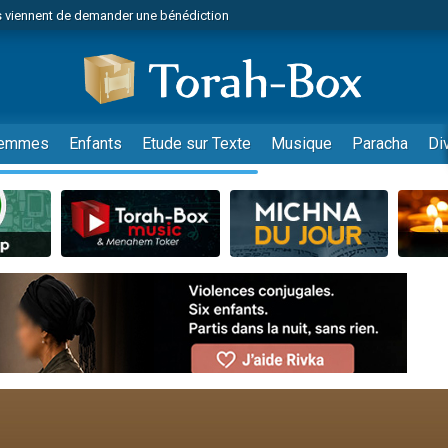
 viennent de demander une bénédiction
viennent de nous rejoindre sur WhatsApp
49 places pour étudier en groupe sur Zoom
nes viennent de faire un don pour Diane, 80 ans, dans un appartement insalu
 donner son Maasser
emmes
Enfants
Etude sur Texte
Musique
Paracha
Di
viennent de nous rejoindre sur WhatsApp
viennent de nous rejoindre sur WhatsApp
es viennent de faire un don pour 5 jours de vacances aux Orphelins
de donner son Maasser
 viennent de demander une bénédiction
viennent de nous rejoindre sur WhatsApp
nnes viennent de faire un don pour Sauvez la jambe de Yohan
lles musiques dans Torah-Box Music
49 places pour étudier en groupe sur Zoom
viennent de nous rejoindre sur WhatsApp