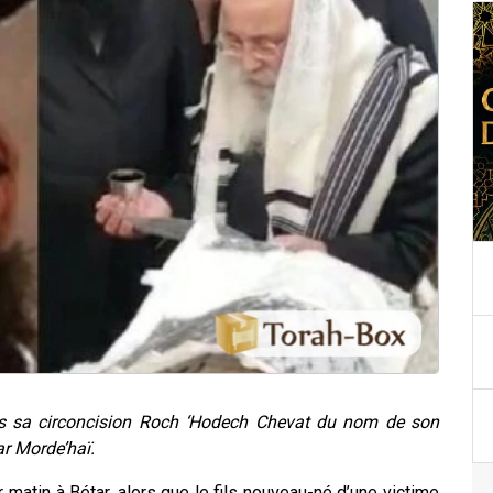
s sa circoncision Roch ‘Hodech Chevat du nom de son
ar Morde’haï.
 matin à Bétar, alors que le fils nouveau-né d’une victime