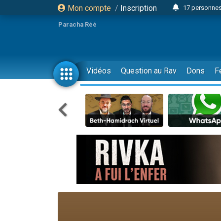
Mon compte
/
Inscription
17 personnes
4 personnes 
Paracha Réé
Il reste 
23 person
Eva vient de
Vidéos
Question au Rav
Dons
F
4 personnes 
3 personnes 
3 personn
Odaya vient 
13 personnes
2 personnes 
30 perso
12 nouve
Il reste 
3 personnes 