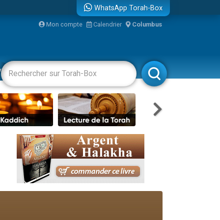
WhatsApp Torah-Box
Mon compte
Calendrier
Columbus
bre
vertissements
Livres
Rabbanim