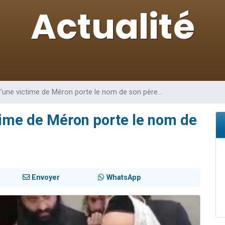
viennent de nous rejoindre sur WhatsApp
les musiques dans Torah-Box Music
viennent de nous rejoindre sur WhatsApp
es viennent de faire un don pour Tsédaka : pauvres d'Israel
es viennent de faire un don pour 1 Journée de Vacances Pour les Enfants
’une victime de Méron porte le nom de son père…
time de Méron porte le nom de
Envoyer
WhatsApp