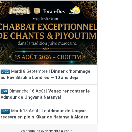
Mardi 8 Septembre |
Dinner d'hommage
J-32
au Rav Sitruk à Londres — 10 ans déjà
Dimanche 16 Août |
Venez rencontrer le
J-9
Admour de Ungvar à Natanya!
Mardi 18 Août |
Le Admour de Ungvar
J-11
recevra en plein Kikar de Natanya à Alonzo!
Voir tous les événements à venir