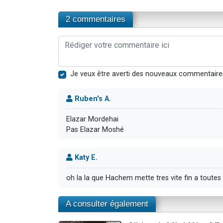
2 commentaires
Je veux être averti des nouveaux commentaire
Ruben's A.
Elazar Mordehai
Pas Elazar Moshé
Katy E.
oh la la que Hachem mette tres vite fin a toute
A consulter également