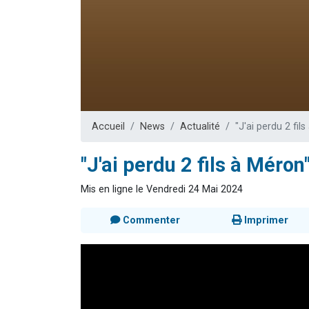
13 personnes
30 perso
Il reste 
12 nouve
29 personnes
Accueil
News
Actualité
"J'ai perdu 2 fi
"J'ai perdu 2 fils à Méro
Mis en ligne le Vendredi 24 Mai 2024
Commenter
Imprimer