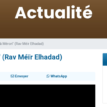
 viennent de demander une bénédiction
nnes viennent de faire un don pour Sauvez la jambe de Yohan
49 places pour étudier en groupe sur Zoom
lles musiques dans Torah-Box Music
 viennent de demander une bénédiction
ls à Méron" (Rav Méïr Elhadad)
n" (Rav Méïr Elhadad)
Envoyer
WhatsApp