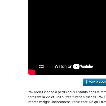
Voir la vidé
Rav Méïr Elhadad a perdu deux enfants dans la ter
perdirent la vie et 120 autres furent blessées. Rav 
intacte malgré l’incommensurable épreuve qu’il tra