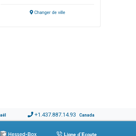
Changer de ville
+1.437.887.14.93
raël
Canada