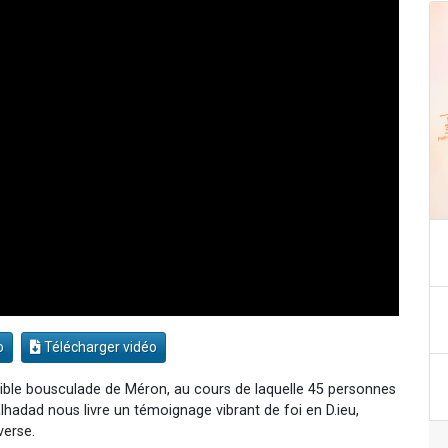
o
Télécharger vidéo
rible bousculade de Méron, au cours de laquelle 45 personnes
Elhadad nous livre un témoignage vibrant de foi en D.ieu,
verse.