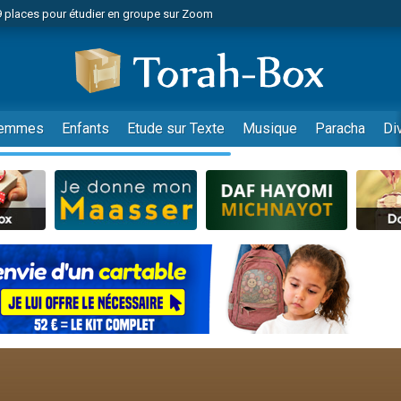
49 places pour étudier en groupe sur Zoom
nes viennent de faire un don pour Diane, 80 ans, dans un appartement insalu
viennent de nous rejoindre sur WhatsApp
viennent de nous rejoindre sur WhatsApp
es viennent de faire un don pour Reloger Rivka, 6 enfants, victime de violences
emmes
Enfants
Etude sur Texte
Musique
Paracha
Di
es viennent de faire un don pour 1 Journée de Vacances Pour les Enfants
 viennent de demander une bénédiction
viennent de nous rejoindre sur WhatsApp
49 places pour étudier en groupe sur Zoom
 donner son Maasser
viennent de nous rejoindre sur WhatsApp
viennent de nous rejoindre sur WhatsApp
de donner son Maasser
es viennent de faire un don pour 5 jours de vacances aux Orphelins
viennent de nous rejoindre sur WhatsApp