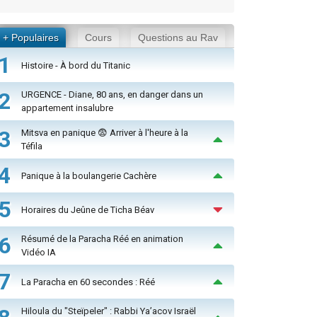
+ Populaires
Cours
Questions au Rav
1
Histoire - À bord du Titanic
2
URGENCE - Diane, 80 ans, en danger dans un
appartement insalubre
3
Mitsva en panique 😨 Arriver à l'heure à la
Téfila
4
Panique à la boulangerie Cachère
5
Horaires du Jeûne de Ticha Béav
6
Résumé de la Paracha Réé en animation
Vidéo IA
7
La Paracha en 60 secondes : Réé
Hiloula du "Steïpeler" : Rabbi Ya’acov Israël