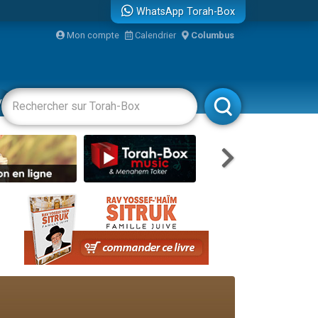
WhatsApp Torah-Box
bre
Mon compte
Calendrier
Columbus
...
vertissements
Livres
Rabbanim