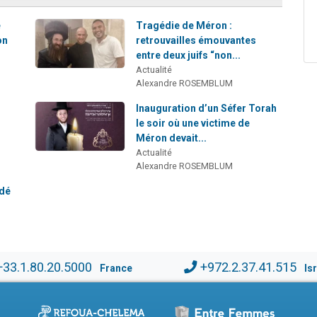
e
Tragédie de Méron :
on
retrouvailles émouvantes
entre deux juifs “non...
Actualité
Alexandre ROSEMBLUM
Inauguration d’un Séfer Torah
le soir où une victime de
Méron devait...
Actualité
Alexandre ROSEMBLUM
édé
+33.1.80.20.5000
+972.2.37.41.515
France
Is