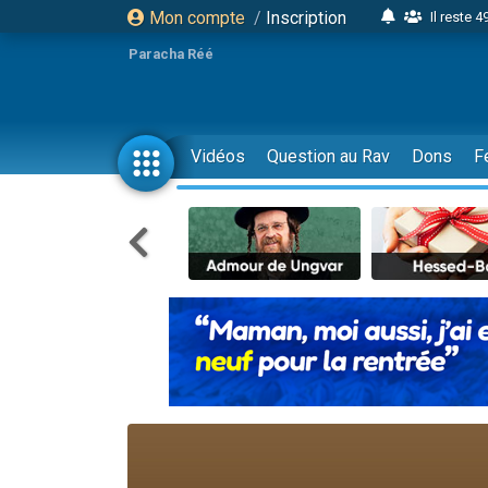
Mon compte
/
Inscription
Il reste 
16 person
Paracha Réé
2 personnes 
6 personnes 
4 personn
Vidéos
Question au Rav
Dons
F
2 personn
17 personnes
4 personnes 
Il reste 
Eva vient de
4 personnes 
3 personnes 
Odaya vient 
3 personn
2 personnes 