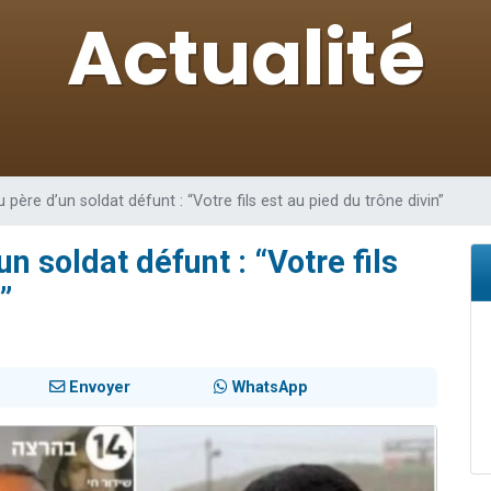
sion radio : Visions de grandeur n°104 : Le Chabbath et le Birkat Hamazone à 
 viennent de demander une bénédiction
de donner son Maasser
49 places pour étudier en groupe sur Zoom
 donner son Maasser
père d’un soldat défunt : “Votre fils est au pied du trône divin”
n soldat défunt : “Votre fils
”
Envoyer
WhatsApp