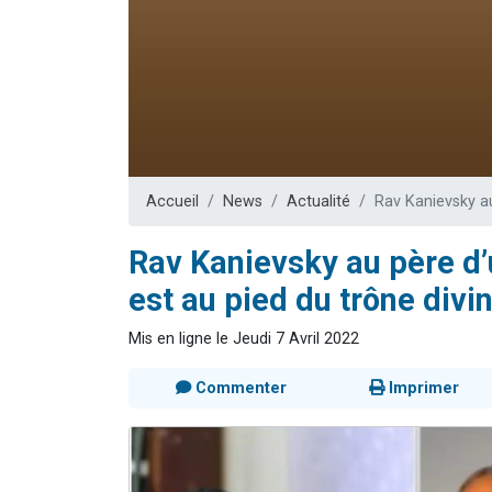
Nouvelle émis
61 personnes
Ariel vient 
Il reste 
Eva vient de
Accueil
News
Actualité
Rav Kanievsky au 
Rav Kanievsky au père d’u
est au pied du trône divin
Mis en ligne le Jeudi 7 Avril 2022
Commenter
Imprimer