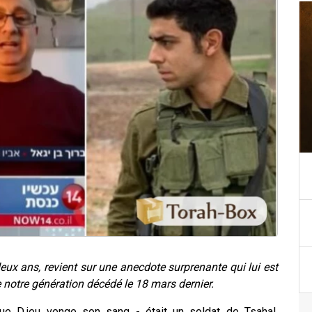
deux ans, revient sur une anecdote surprenante qui lui est
 notre génération décédé le 18 mars dernier.
que D.ieu venge son sang - était un soldat de Tsahal,