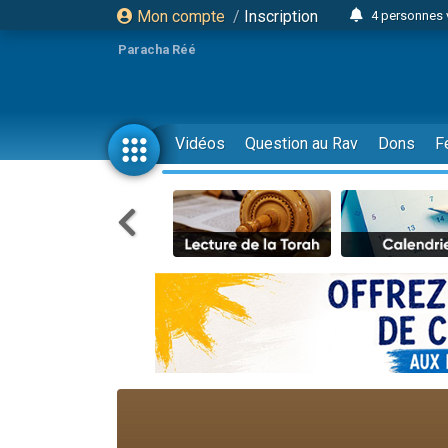
Mon compte
/
Inscription
4 personnes 
3 personnes 
Paracha Réé
Odaya vient 
3 personn
3 personn
Vidéos
Question au Rav
Dons
F
13 personnes
2 personnes 
30 perso
Il reste 
12 nouve
3 personnes 
2 personnes 
3 personnes 
2 nouvel
8 personn