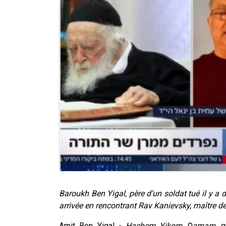
Baroukh Ben Yigal, père d’un soldat tué il y a 
arrivée en rencontrant Rav Kanievsky, maître de
Amit Ben Yigal -
Hachem Yikom Damam
, 