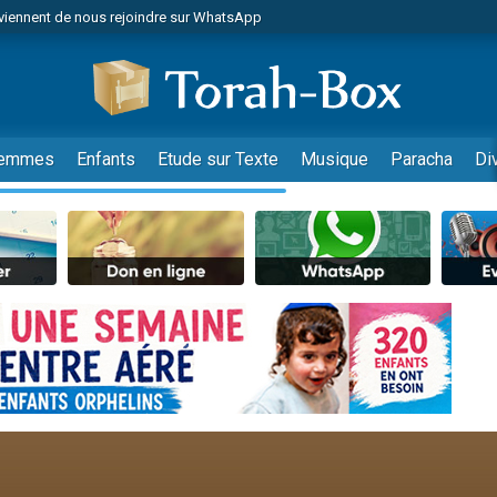
viennent de nous rejoindre sur WhatsApp
viennent de nous rejoindre sur WhatsApp
de donner son Maasser
es viennent de faire un don pour 5 jours de vacances aux Orphelins
es viennent de faire un don pour Diane, 80 ans, dans un appartement insalub
emmes
Enfants
Etude sur Texte
Musique
Paracha
Di
 viennent de demander une bénédiction
viennent de nous rejoindre sur WhatsApp
nnes viennent de faire un don pour Sauvez la jambe de Yohan
49 places pour étudier en groupe sur Zoom
lles musiques dans Torah-Box Music
viennent de nous rejoindre sur WhatsApp
viennent de nous rejoindre sur WhatsApp
viennent de nous rejoindre sur WhatsApp
les musiques dans Torah-Box Music
es viennent de faire un don pour Tsédaka : pauvres d'Israel