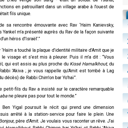
tions en patrouillant dans un village arabe à l’ouest de
était fils unique.
 de sa rencontre émouvante avec Rav ‘Haïm Kanievsky,
ils Yankel m’a présenté auprès du Rav de la façon suivante
’un héros d'Israël’.”
 ‘Haïm a touché la plaque d’identité militaire d’Amit que je
le visage et s’est mis à pleurer. Puis il m’a dit : “Vous
ël, qui est assis au plus proche du
Kissé Hamalkhout
, du
Rabbi 'Akiva ; je vous rappelle qu’Amit est tombé à Lag
u décès) de Rabbi Chim'on bar Yo’haï”.
 petit-fils du Rav a insisté sur le caractère remarquable
aba
ne pleure pas pour tout le monde.”
 Ben Yigal poursuit le récit qui prend une dimension
 suis arrêté à la station-service pour faire le plein. Une
njour, père d’Amit. Je voulais vous raconter un rêve. J’ai
sé Hamalkhout
, Rabbi Chimon bar Yo’haï et Rabbi 'Akiva