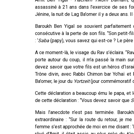
assassiné à 21 ans dans l’exercice de ses fonc
Jénine, la nuit de Lag Ba'omer il y a deux ans. Il 
Baroukh Ben Yigal se souvient parfaitement
consécutive à la perte de son fils. “Son petit-f
: ‘
Saba
(papy), vous savez qui est-ce ? Le père d
A ce moment-là, le visage du Rav s’éclaira. “Rav
porte autour du coup, il m’a passé la main sur 
devez savoir que votre fils est un héros d’Isra
Trône divin, avec Rabbi Chimon bar Yo’haï et 
Ba'omer, le jour du
Yortzeit
(jour commémoratif d
Cette déclaration a beaucoup ému le papa, et le
de cette déclaration : “Vous devez savoir que
S
Mais l’anecdote n’est pas terminée. Baroukh
extraordinaire : “Sur la route du retour, je me
femme s’est approchée de moi en me disant : ‘Bo
rêvé d’Amit, il était assis au plus près du
Kis