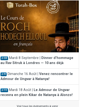
Mardi 8 Septembre |
Dinner d'hommage
J-32
au Rav Sitruk à Londres — 10 ans déjà
Dimanche 16 Août |
Venez rencontrer le
J-9
Admour de Ungvar à Natanya!
Mardi 18 Août |
Le Admour de Ungvar
J-11
recevra en plein Kikar de Natanya à Alonzo!
Voir tous les événements à venir