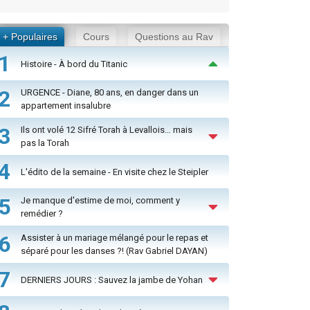
+ Populaires
Cours
Questions au Rav
1
Histoire - À bord du Titanic
2
URGENCE - Diane, 80 ans, en danger dans un
appartement insalubre
3
Ils ont volé 12 Sifré Torah à Levallois… mais
pas la Torah
4
L'édito de la semaine - En visite chez le Steipler
5
Je manque d'estime de moi, comment y
remédier ?
6
Assister à un mariage mélangé pour le repas et
séparé pour les danses ?! (Rav Gabriel DAYAN)
7
DERNIERS JOURS : Sauvez la jambe de Yohan