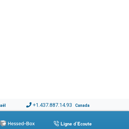
+1.437.887.14.93
raël
Canada